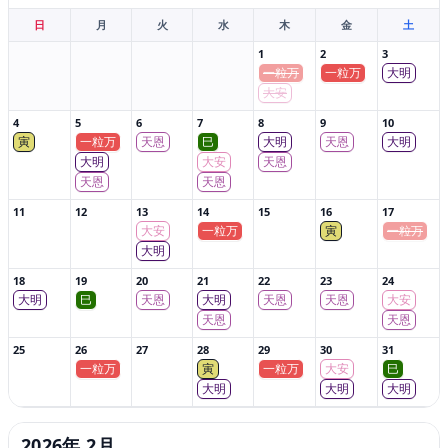
日
月
火
水
木
金
土
1
2
3
一粒万
一粒万
大明
大安
4
5
6
7
8
9
10
寅
一粒万
天恩
巳
大明
天恩
大明
大明
大安
天恩
天恩
天恩
11
12
13
14
15
16
17
大安
一粒万
寅
一粒万
大明
18
19
20
21
22
23
24
大明
巳
天恩
大明
天恩
天恩
大安
天恩
天恩
25
26
27
28
29
30
31
一粒万
寅
一粒万
大安
巳
大明
大明
大明
2026年 2月