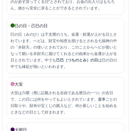
のが必ず戻ってくる日”とされており、お金の出入りはもちろ
ん、旅から安全に戻ることができるとされています。
巳の日・己巳の日
巳の日（みのひ）は干支暦のうち、金運・財運が上がる日とさ
れています。ヘビは、財宝や知恵を授けるとされる七福神の中
の「弁財天」の使いとされており、このことからヘビが使いと
なって願いを弁財天に届けてくれるとの由来から金運が上がる
日とされています。中でも
己巳（つちのとみ）の日
は巳の日の
中でも縁起が強いといわれます。
大安
大安は六曜（暦に記載される吉凶である暦注の一つ）の吉日
で、この日には何をやってもよいとされています。慶事ごとの
日取りや、財布や宝くじの購入など、何か新しいことを始める
ときなどの日として好まれます。
大明日