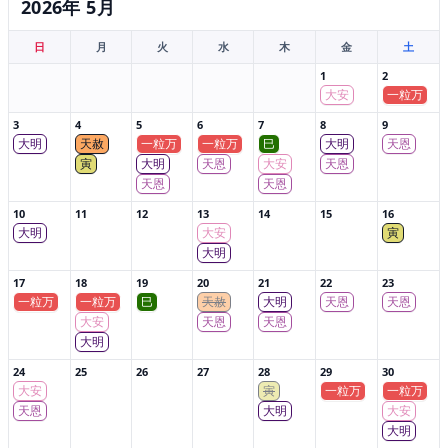
2026年 5月
日
月
火
水
木
金
土
1
2
大安
一粒万
3
4
5
6
7
8
9
大明
天赦
一粒万
一粒万
巳
大明
天恩
寅
大明
天恩
大安
天恩
天恩
天恩
10
11
12
13
14
15
16
大明
大安
寅
大明
17
18
19
20
21
22
23
一粒万
一粒万
巳
天赦
大明
天恩
天恩
大安
天恩
天恩
大明
24
25
26
27
28
29
30
大安
寅
一粒万
一粒万
天恩
大明
大安
大明