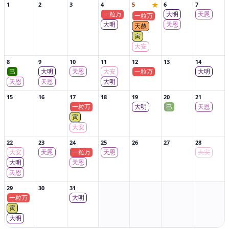
★
1
2
3
4
5
6
7
一粒万
大明
天恩
一粒万
大明
天恩
天赦
寅
大安
8
9
10
11
12
13
14
巳
大明
天恩
大安
一粒万
大明
天恩
天恩
大明
15
16
17
18
19
20
21
一粒万
大明
巳
天恩
寅
大安
22
23
24
25
26
27
28
大安
天恩
一粒万
天恩
大安
大明
天恩
天恩
29
30
31
一粒万
大明
寅
大明