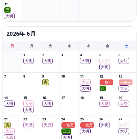
31
巳
大明
2026年 6月
日
月
火
水
木
金
土
1
2
3
4
5
6
大明
大明
大明
大安
大明
大明
7
8
9
10
11
12
13
寅
大安
一粒万
一粒万
大明
巳
大明
14
15
16
17
18
19
20
大明
大安
大明
天恩
天恩
大明
21
22
23
24
25
26
27
寅
天恩
天恩
一粒万
一粒万
大明
大安
大安
己巳
大明
大明
天恩
大明