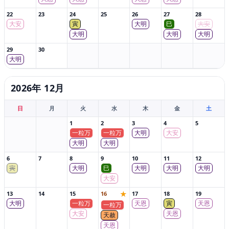
22
23
24
25
26
27
28
大安
寅
大明
巳
大安
大明
大明
大明
29
30
大明
2026年 12月
日
月
火
水
木
金
土
1
2
3
4
5
一粒万
一粒万
大明
大安
大明
大明
6
7
8
9
10
11
12
寅
大明
巳
大明
大明
大明
大安
★
13
14
15
16
17
18
19
大明
一粒万
天恩
寅
天恩
一粒万
大安
天恩
天赦
天恩