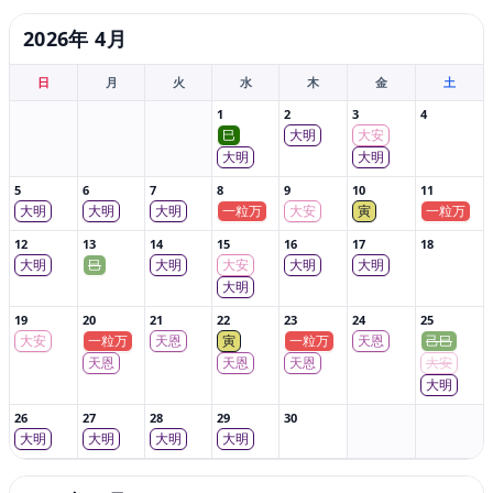
2026年 4月
日
月
火
水
木
金
土
1
2
3
4
巳
大明
大安
大明
大明
5
6
7
8
9
10
11
大明
大明
大明
一粒万
大安
寅
一粒万
12
13
14
15
16
17
18
大明
巳
大明
大安
大明
大明
大明
19
20
21
22
23
24
25
大安
一粒万
天恩
寅
一粒万
天恩
己巳
天恩
天恩
天恩
大安
大明
26
27
28
29
30
大明
大明
大明
大明