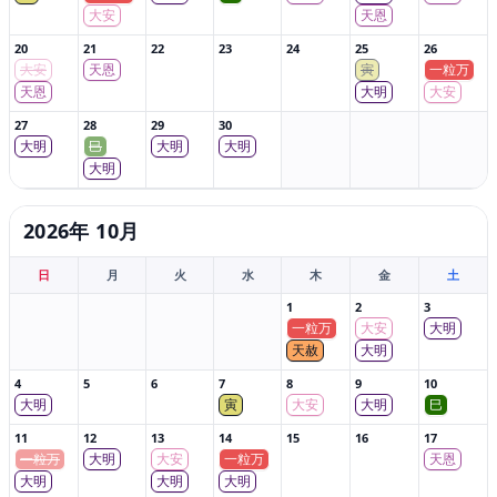
大安
天恩
20
21
22
23
24
25
26
大安
天恩
寅
一粒万
天恩
大明
大安
27
28
29
30
大明
巳
大明
大明
大明
2026年 10月
日
月
火
水
木
金
土
1
2
3
一粒万
大安
大明
天赦
大明
4
5
6
7
8
9
10
大明
寅
大安
大明
巳
11
12
13
14
15
16
17
一粒万
大明
大安
一粒万
天恩
大明
大明
大明