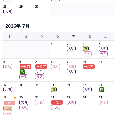
28
29
30
大明
2026年 7月
日
月
火
水
木
金
土
1
2
3
4
大明
寅
大明
大安
天恩
5
6
7
8
9
10
11
天恩
一粒万
一粒万
天恩
大安
一粒万
巳
大明
大明
天恩
天恩
12
13
14
15
16
17
18
大明
寅
大明
巳
★
19
20
21
22
23
24
25
大明
天恩
一粒万
天恩
大安
一粒万
天恩
天恩
天赦
大安