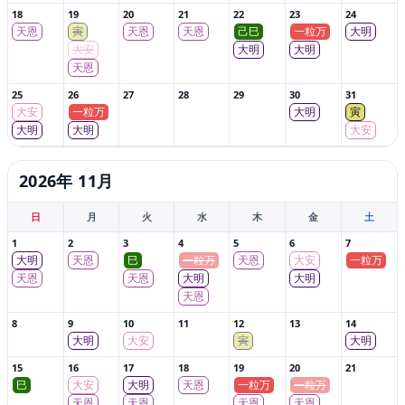
18
19
20
21
22
23
24
天恩
寅
天恩
天恩
己巳
一粒万
大明
大安
大明
大明
天恩
25
26
27
28
29
30
31
大安
一粒万
大明
寅
大明
大明
大安
2026年 11月
日
月
火
水
木
金
土
1
2
3
4
5
6
7
大明
天恩
巳
一粒万
天恩
大安
一粒万
天恩
天恩
大明
大明
天恩
8
9
10
11
12
13
14
大明
大安
寅
大明
15
16
17
18
19
20
21
巳
大安
大明
天恩
一粒万
一粒万
天恩
天恩
天恩
天恩