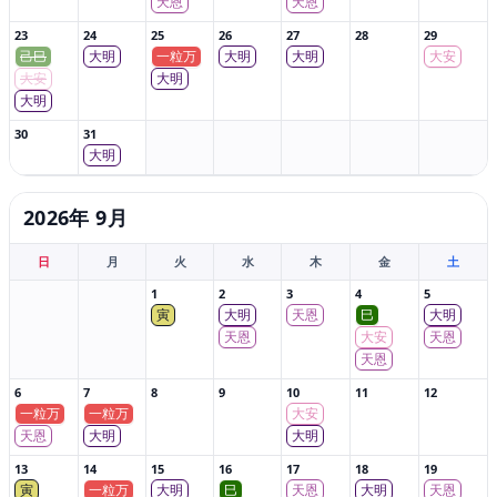
天恩
天恩
23
24
25
26
27
28
29
己巳
大明
一粒万
大明
大明
大安
大安
大明
大明
30
31
大明
2026年 9月
日
月
火
水
木
金
土
1
2
3
4
5
寅
大明
天恩
巳
大明
天恩
大安
天恩
天恩
6
7
8
9
10
11
12
一粒万
一粒万
大安
天恩
大明
大明
13
14
15
16
17
18
19
寅
一粒万
大明
巳
天恩
大明
天恩