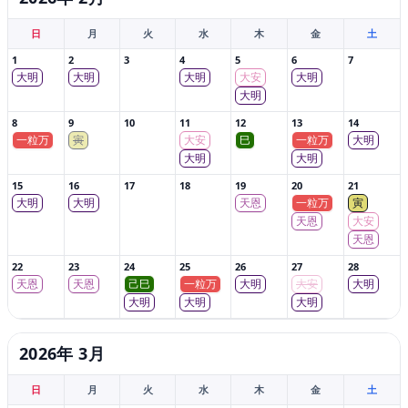
日
月
火
水
木
金
土
1
2
3
4
5
6
7
大明
大明
大明
大安
大明
大明
8
9
10
11
12
13
14
一粒万
寅
大安
巳
一粒万
大明
大明
大明
15
16
17
18
19
20
21
大明
大明
天恩
一粒万
寅
天恩
大安
天恩
22
23
24
25
26
27
28
天恩
天恩
己巳
一粒万
大明
大安
大明
大明
大明
大明
2026年 3月
日
月
火
水
木
金
土