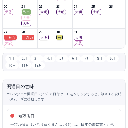
20
21
22
23
24
25
26
天恩
己巳
大明
大明
大明
大明
大安
大明
27
28
29
30
31
一粒万
一粒万
大明
寅
大明
大安
天恩
1月
2月
3月
4月
5月
6月
7月
8月
9月
10月
11月
12月
開運日の意味
カレンダーの開運日（タグ or 日付セル）をクリックすると、該当する説明
へスムーズに移動します。
一粒万倍日
一粒万倍日（いちりゅうまんばいび）は、日本の暦に古くから