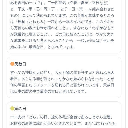
ある吉日の一つです。二十四節気（立春・夏至・立秋など）
と、干支（甲・乙・丙・丁……と子・丑・寅……を組み合わせた
もの）によって決められています。この言葉が意味するところ
は「種籾（たねもみ）一粒から一本のイネができ、このイネか
ら万倍もの数のお米が穫れること」。すなわち「わずかなもの
が飛躍的に増えること」。この日に始めたことは、やがて大き
な成果を上げると考えられることから、一粒万倍日は「何かを
始めるのに最適な日」とされています。
天赦日
すべての神様が天に昇り、天が万物の罪を許す日と言われる天
赦日。あらゆる罪が許され、なかなか始められなかったことが
何の障害もなくスタートを切れる日と言われています。天赦日
は日本の暦の中で最高の吉日とされています。
寅の日
十二支の「とら」の日。虎の体毛が金色であることから金運、
お財布の新調に縁起が良いとされています。また“出て行ったも