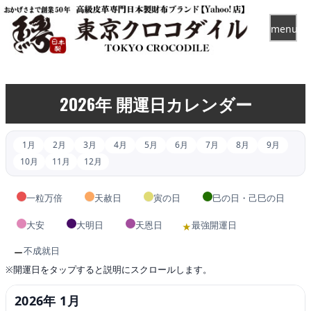
menu
2026年 開運日カレンダー
1月
2月
3月
4月
5月
6月
7月
8月
9月
10月
11月
12月
一粒万倍
天赦日
寅の日
巳の日・己巳の日
大安
大明日
天恩日
最強開運日
★
不成就日
ー
※開運日をタップすると説明にスクロールします。
2026年 1月