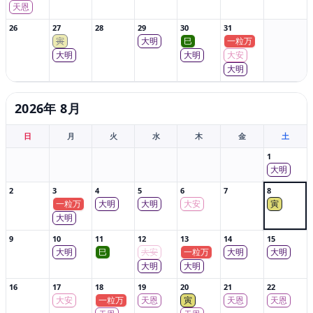
天恩
26
27
28
29
30
31
寅
大明
巳
一粒万
大明
大明
大安
大明
2026年 8月
日
月
火
水
木
金
土
1
大明
2
3
4
5
6
7
8
一粒万
大明
大明
大安
寅
大明
9
10
11
12
13
14
15
大明
巳
大安
一粒万
大明
大明
大明
大明
16
17
18
19
20
21
22
大安
一粒万
天恩
寅
天恩
天恩