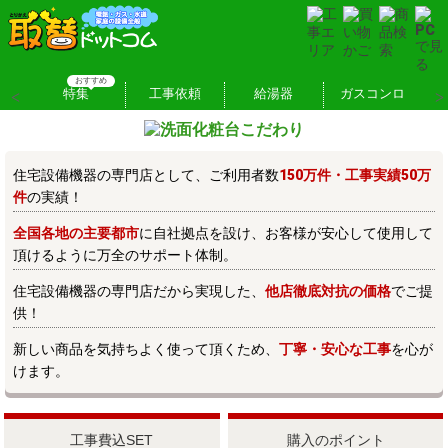
住宅設備機器の専門店として、ご利用者数
150万件・工事実績50万
件
の実績！
全国各地の主要都市
に自社拠点を設け、お客様が安心して使用して
頂けるように万全のサポート体制。
住宅設備機器の専門店だから実現した、
他店徹底対抗の価格
でご提
供！
新しい商品を気持ちよく使って頂くため、
丁寧・安心な工事
を心が
けます。
工事費込SET
購入のポイント