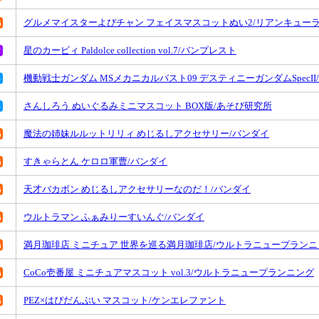
グルメマイスターよぴチャン フェイスマスコットぬい2/リアンキュー
星のカービィ Paldolce collection vol.7/バンプレスト
機動戦士ガンダム MSメカニカルバスト09 デスティニーガンダムSpecII
さんしろう ぬいぐるみミニマスコット BOX版/あそび研究所
魔法の姉妹ルルットリリィ めじるしアクセサリー/バンダイ
すきゃらとん ケロロ軍曹/バンダイ
天才バカボン めじるしアクセサリーなのだ！/バンダイ
ウルトラマン ふぁみりーすいんぐ/バンダイ
満月珈琲店 ミニチュア 世界を巡る満月珈琲店/ウルトラニュープランニ
CoCo壱番屋 ミニチュアマスコット vol.3/ウルトラニュープランニング
PEZ×はぴだんぶい マスコット/ケンエレファント