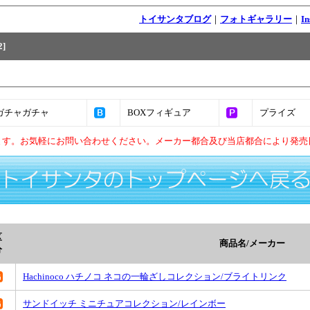
トイサンタブログ
｜
フォトギャラリー
｜
I
]
ガチャガチャ
BOXフィギュア
プライズ
ます。お気軽にお問い合わせください。メーカー都合及び当店都合により発売
区
商品名/メーカー
分
Hachinoco ハチノコ ネコの一輪ざしコレクション/ブライトリンク
サンドイッチ ミニチュアコレクション/レインボー