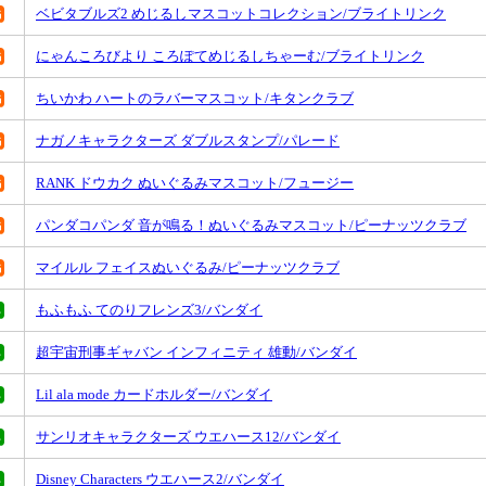
ベビタブルズ2 めじるしマスコットコレクション/ブライトリンク
にゃんころびより ころぽてめじるしちゃーむ/ブライトリンク
ちいかわ ハートのラバーマスコット/キタンクラブ
ナガノキャラクターズ ダブルスタンプ/パレード
RANK ドウカク ぬいぐるみマスコット/フュージー
パンダコパンダ 音が鳴る！ぬいぐるみマスコット/ピーナッツクラブ
マイルル フェイスぬいぐるみ/ピーナッツクラブ
もふもふ てのりフレンズ3/バンダイ
超宇宙刑事ギャバン インフィニティ 雄動/バンダイ
Lil ala mode カードホルダー/バンダイ
サンリオキャラクターズ ウエハース12/バンダイ
Disney Characters ウエハース2/バンダイ