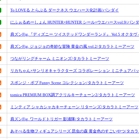
To LOVEる とらぶる ダークネス ウエハース化計画/バンダイ
にふぉるめーしょん HUNTER×HUNTER シール×ウエハースvol.9/バン
肩ズンFig.『ディズニー ツイステッドワンダーランド』 Vol.5 オク
肩ズンFig. ジョジョの奇妙な冒険 黄金の風 vol.2/タカラトミーアーツ
つながリングチャーム ミニオンズ/タカラトミーアーツ
リカちゃん×サンリオキャラクターズ コラボレーション ミニチュアパ
スポンジ・ボブ Funny Scene コレクション/タカラトミーアーツ
tomica PREMIUM BOX調アクリルキーチェーン2/タカラトミーアーツ
ミンティア シャカシャカキーチェーン リターンズ/タカラトミーアーツ
肩ズンFig. ワールドトリガー 影浦隊/タカラトミーアーツ
あそべる生物フィギュアシリーズ 昆虫の森 黄金色のすごいやつ/タカ