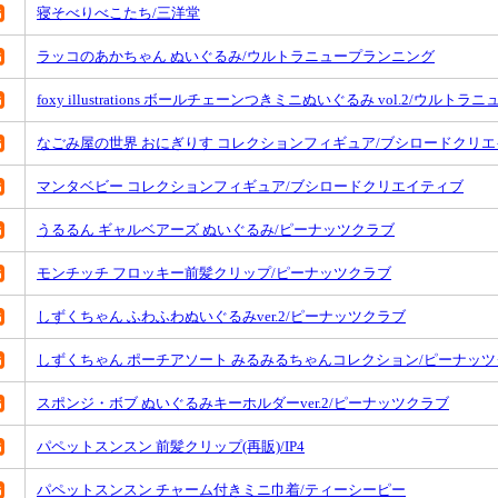
寝そべりべこたち/三洋堂
ラッコのあかちゃん ぬいぐるみ/ウルトラニュープランニング
foxy illustrations ボールチェーンつきミニぬいぐるみ vol.2/ウル
なごみ屋の世界 おにぎりす コレクションフィギュア/ブシロードクリ
マンタベビー コレクションフィギュア/ブシロードクリエイティブ
うるるん ギャルベアーズ ぬいぐるみ/ピーナッツクラブ
モンチッチ フロッキー前髪クリップ/ピーナッツクラブ
しずくちゃん ふわふわぬいぐるみver.2/ピーナッツクラブ
しずくちゃん ポーチアソート みるみるちゃんコレクション/ピーナッ
スポンジ・ボブ ぬいぐるみキーホルダーver.2/ピーナッツクラブ
パペットスンスン 前髪クリップ(再販)/IP4
パペットスンスン チャーム付きミニ巾着/ティーシーピー