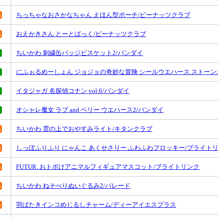
ちっちゃなおさかなちゃん えほん型ポーチ/ピーナッツクラブ
おえかきさん とーとばっく/ピーナッツクラブ
ちいかわ 刺繍缶バッジビスケット2/バンダイ
にふぉるめーしょん ジョジョの奇妙な冒険 シールウエハース ストーン
イタジャガ 名探偵コナン vol.6/バンダイ
オシャレ魔女 ラブ and ベリー ウエハース2/バンダイ
ちいかわ 雲の上でおやすみライト/キタンクラブ
しっぽふりふり にゃんこ あくせさりー ふわふわフロッキー/ブライト
FUTUR. おトボけアニマルフィギュアマスコット/ブライトリンク
ちいかわ ねそべりぬいぐるみ2/パレード
羽ばたきインコめじるしチャーム/ディーアイエスプラス