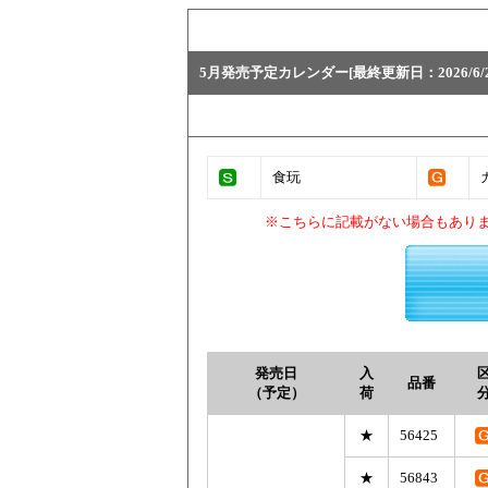
5月発売予定カレンダー[最終更新日：2026/6/2
食玩
※こちらに記載がない場合もあり
発売日
入
品番
（予定）
荷
★
56425
★
56843