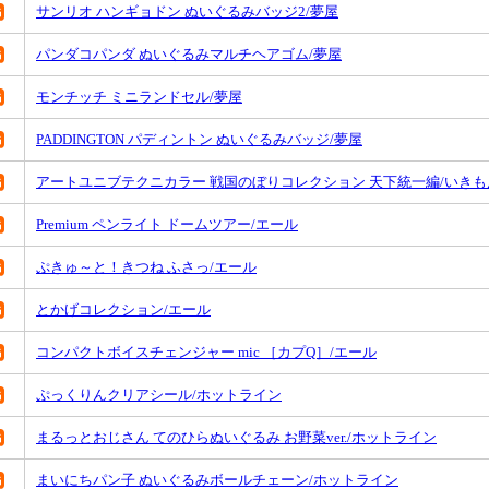
サンリオ ハンギョドン ぬいぐるみバッジ2/夢屋
パンダコパンダ ぬいぐるみマルチヘアゴム/夢屋
モンチッチ ミニランドセル/夢屋
PADDINGTON パディントン ぬいぐるみバッジ/夢屋
アートユニブテクニカラー 戦国のぼりコレクション 天下統一編/いきも
Premium ペンライト ドームツアー/エール
ぷきゅ～と！きつね ふさっ/エール
とかげコレクション/エール
コンパクトボイスチェンジャー mic ［カプQ］/エール
ぷっくりんクリアシール/ホットライン
まるっとおじさん てのひらぬいぐるみ お野菜ver./ホットライン
まいにちパン子 ぬいぐるみボールチェーン/ホットライン