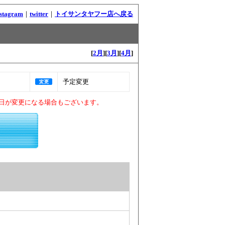
nstagram
｜
twitter
｜
トイサンタヤフー店へ戻る
[
2月
][
3月
][
4月
]
予定変更
日が変更になる場合もございます。