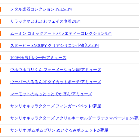
メタル楽器コレクション Part.5/IP4
リラックマ ふわふわフェイス巾着2/IP4
ムーミン コミックアート バラエティーコレクション/IP4
スヌーピー SNOOPY クリアシリコン小物入れ/IP4
100円玉専用ポーチ/アミューズ
ウホウホゴリくん フォーメーション扇/アミューズ
ウーパーのるるんぱ ダイカットポーチ/アミューズ
マーモットのもっとっとでかぽん/アミューズ
サンリオキャラクターズ フィンガーパペット/夢屋
サンリオキャラクターズ アクリルキーホルダー ラテクマバージョン/夢
サンリオ ポムポムプリン ぬいぐるみポシェット2/夢屋