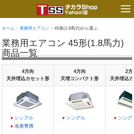
tog
nav
ホーム
業務用エアコン
45形(1.8馬力)から選ぶ
業務用エアコン 45形(1.8馬力)
商品一覧
4方向
4方向
2方
天井埋込カセット形
天埋コンパクト形
天井埋込カ
シングル
シングル
シング
冷房専用