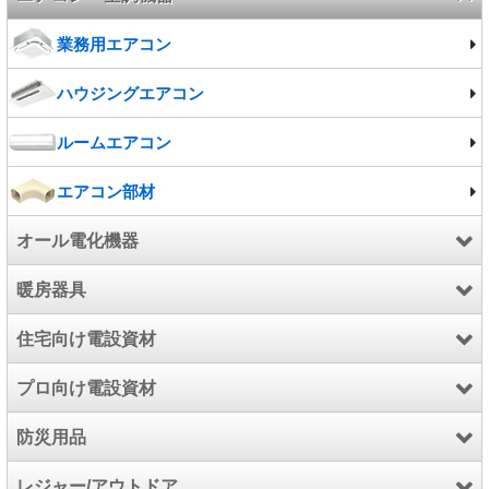
施設照明
業務用エアコン
電球/ランプ
ハウジングエアコン
ルームエアコン
エアコン部材
オール電化機器
暖房器具
エコキュート
住宅向け電設資材
電気温水器
暖房器具
プロ向け電設資材
IHクッキングヒーター
温水ルームヒーター
インターホン
防災用品
こたつ
防犯・セキュリティ用品
電設資材
レジャー/アウトドア
住宅用火災警報器
工具/高圧洗浄機/芝刈機
防災用品