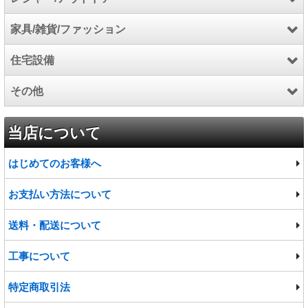
家具/雑貨/ファッション
石油給湯機器
電気自動車充電設備関連
アウトドア
住宅設備
除湿機/空気清浄機
厨房機器
スポーツ
家具
その他
食洗機/オーブン
マリン
カーペット
キッチンパネル
インテリア雑貨
トイレ
食品
当店について
ファッション
便座
プロジェクター
はじめてのお客様へ
洗面台・洗面化粧台
宅配ボックス
お支払い方法について
水栓・蛇口
給水・排水ポンプ
送料・配送について
バスタブ
工事について
物置・ゴミ収集庫
特定商取引法