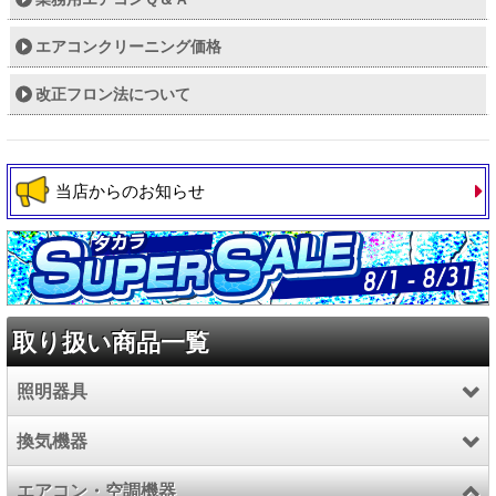
エアコンクリーニング価格
改正フロン法について
当店からのお知らせ
取り扱い商品一覧
照明器具
換気機器
LED照明器具
エアコン・空調機器
照明器具
換気扇