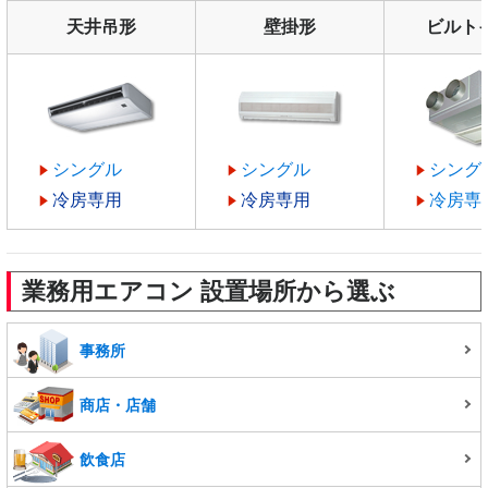
天井吊形
壁掛形
ビルト
シングル
シングル
シング
冷房専用
冷房専用
冷房専
業務用エアコン 設置場所から選ぶ
事務所
商店・店舗
飲食店