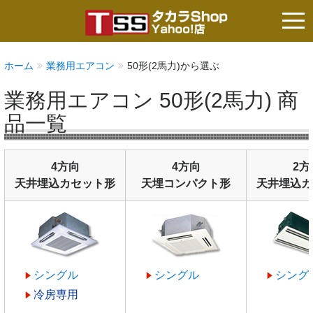
tog
nav
ホーム
業務用エアコン
50形(2馬力)から選ぶ
業務用エアコン 50形(2馬力) 商
品一覧
4方向
4方向
2方
天井埋込カセット形
天埋コンパクト形
天井埋込カ
シングル
シングル
シング
冷房専用