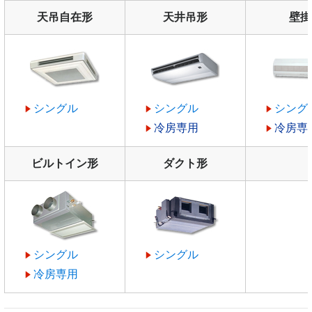
天吊自在形
天井吊形
壁掛
シングル
シングル
シング
冷房専用
冷房専
ビルトイン形
ダクト形
シングル
シングル
冷房専用