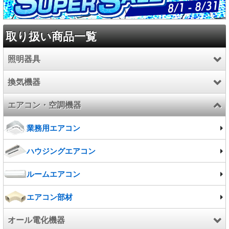
取り扱い商品一覧
照明器具
換気機器
LED照明器具
エアコン・空調機器
照明器具
換気扇
施設照明
業務用エアコン
電球/ランプ
ハウジングエアコン
ルームエアコン
エアコン部材
オール電化機器