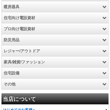
暖房器具
エコキュート
住宅向け電設資材
電気温水器
暖房器具
プロ向け電設資材
IHクッキングヒーター
温水ルームヒーター
インターホン
防災用品
こたつ
防犯・セキュリティ用品
電設資材
レジャー/アウトドア
住宅用火災警報器
工具/高圧洗浄機/芝刈機
防災用品
家具/雑貨/ファッション
石油給湯機器
電気自動車充電設備関連
アウトドア
住宅設備
除湿機/空気清浄機
厨房機器
スポーツ
家具
その他
食洗機/オーブン
マリン
カーペット
キッチンパネル
インテリア雑貨
トイレ
食品
当店について
ファッション
便座
プロジェクター
はじめてのお客様へ