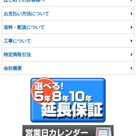
洗面台・洗面化粧台
宅配ボックス
お支払い方法について
水栓・蛇口
給水・排水ポンプ
送料・配送について
バスタブ
工事について
物置・ゴミ収集庫
特定商取引法
会社概要