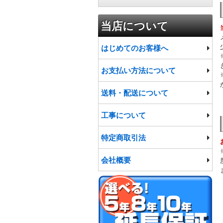
インテリア雑貨
トイレ
食品
当店について
ファッション
便座
プロジェクター
はじめてのお客様へ
洗面台・洗面化粧台
宅配ボックス
お支払い方法について
水栓・蛇口
給水・排水ポンプ
送料・配送について
バスタブ
工事について
物置・ゴミ収集庫
特定商取引法
会社概要