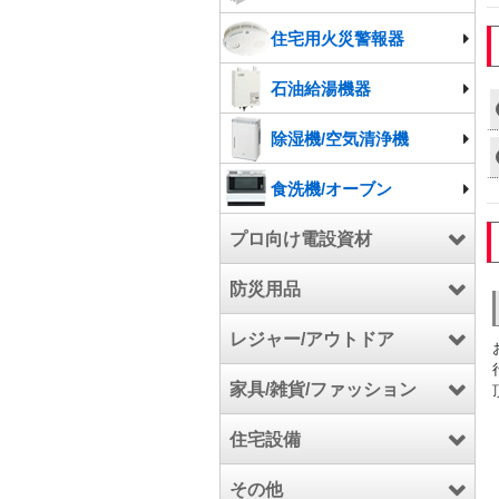
住宅用火災警報器
石油給湯機器
除湿機/空気清浄機
食洗機/オーブン
プロ向け電設資材
防災用品
電設資材
レジャー/アウトドア
工具/高圧洗浄機/芝刈機
防災用品
家具/雑貨/ファッション
電気自動車充電設備関連
アウトドア
住宅設備
厨房機器
スポーツ
家具
その他
マリン
カーペット
キッチンパネル