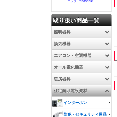
取り扱い商品一覧
照明器具
換気機器
LED照明器具
エアコン・空調機器
照明器具
換気扇
オール電化機器
施設照明
業務用エアコン
暖房器具
電球/ランプ
ハウジングエアコン
エコキュート
住宅向け電設資材
ルームエアコン
電気温水器
暖房器具
エアコン部材
IHクッキングヒーター
温水ルームヒーター
インターホン
こたつ
防犯・セキュリティ用品