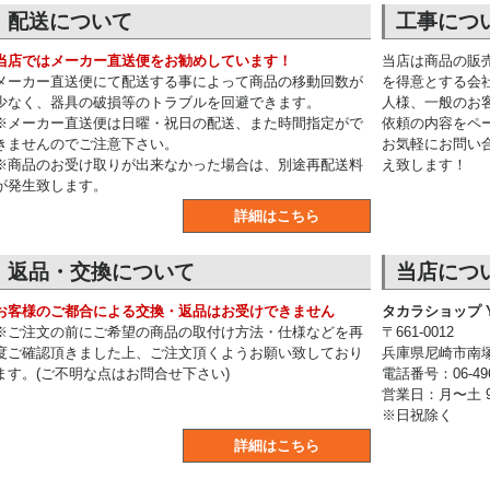
配送について
工事につ
当店ではメーカー直送便をお勧めしています！
当店は商品の販
メーカー直送便にて配送する事によって商品の移動回数が
を得意とする会
少なく、器具の破損等のトラブルを回避できます。
人様、一般のお
※メーカー直送便は日曜・祝日の配送、また時間指定がで
依頼の内容をペ
きませんのでご注意下さい。
お気軽にお問い
※商品のお受け取りが出来なかった場合は、別途再配送料
え致します！
が発生致します。
詳細はこちら
返品・交換について
当店につ
お客様のご都合による交換・返品はお受けできません
タカラショップ Y
※ご注文の前にご希望の商品の取付け方法・仕様などを再
〒661-0012
度ご確認頂きました上、ご注文頂くようお願い致しており
兵庫県尼崎市南塚口
ます。(ご不明な点はお問合せ下さい)
電話番号：06-496
営業日：月〜土 9:
※日祝除く
詳細はこちら