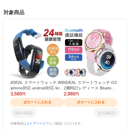
対象商品
itDEAL スマートウォッチ W8
itDEAL スマートウォッチ G3
iphone対応 android対応 line
2腕時計レディース Bluetooth
対応 活動量計心拍計IP68防
通話 皮膚温変動測定 大画面 I
3,580
2,980
円
円
水 腕時計レディース メンズ
P68防水 心拍計 歩数計 血中
カートに入れる
カートに入れる
スマートブレスレット 睡眠
酸素 血圧測定 GPS運動記録
検測 皮膚温変動
音楽再生 生理周期
前の商品
次の商品
対象商品は
ストアページ
でもご確認いただけます。