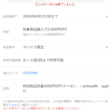
このクーポンは終了しました。
2024/04/30 23:00
まで
有効期限
※1
対象商品購入で
2,000
円OFF
内容
他のクーポンとの同時併用不可
デバイス限定
利用条件
お一人様
1
回まで利用可能
利用可能回数
TUTUYO
発行ストア
特別商品対象2000円OFFクーポン （ sy0xkw80、syg3
説明
2）
※1 超PayPay祭などの大型企画を含め、その他の開催中・開催予定のキャンペーン情
報は
こちら
をご確認ください。
カート内でクーポンが適用されていることを確認してください。