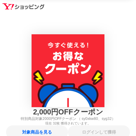
2,000
円
OFFクーポン
特別商品対象2000円OFFクーポン （ sy0xkw80、syg32）
現在
32
枚 獲得されています。
対象商品を見る
ログインして獲得