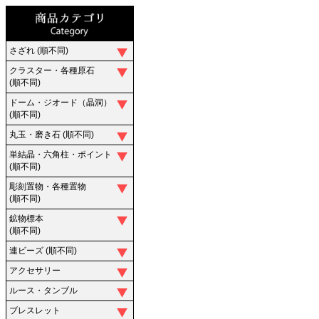
さざれ (順不同)
クラスター・各種原石
(順不同)
ドーム・ジオード（晶洞）
(順不同)
丸玉・磨き石 (順不同)
単結晶・六角柱・ポイント
(順不同)
彫刻置物・各種置物
(順不同)
鉱物標本
(順不同)
連ビーズ (順不同)
アクセサリー
ルース・タンブル
ブレスレット