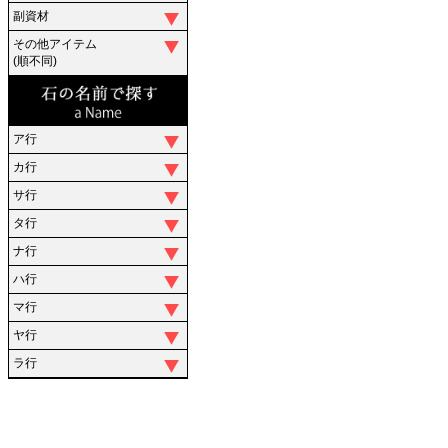
副資材
その他アイテム
(順不同)
ア行
カ行
サ行
タ行
ナ行
ハ行
マ行
ヤ行
ラ行