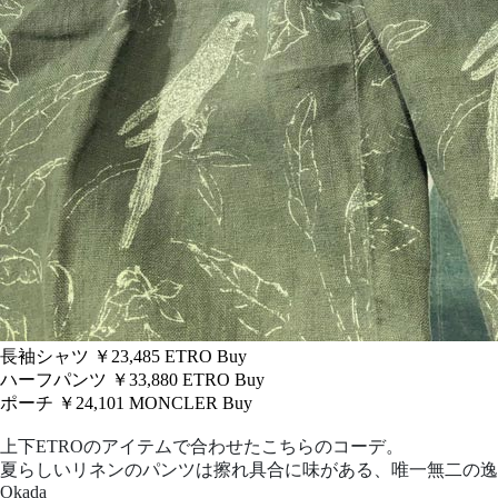
長袖シャツ ￥23,485
ETRO
Buy
ハーフパンツ ￥33,880
ETRO
Buy
ポーチ ￥24,101
MONCLER
Buy
上下ETROのアイテムで合わせたこちらのコーデ。
夏らしいリネンのパンツは擦れ具合に味がある、唯一無二の逸
Okada