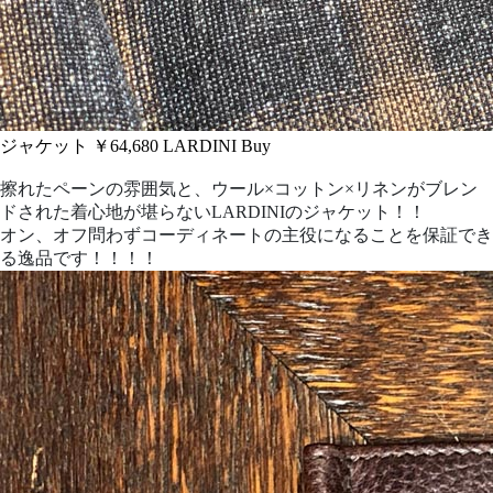
ジャケット ￥64,680
LARDINI
Buy
擦れたペーンの雰囲気と、ウール×コットン×リネンがブレン
ドされた着心地が堪らないLARDINIのジャケット！！
オン、オフ問わずコーディネートの主役になることを保証でき
る逸品です！！！！