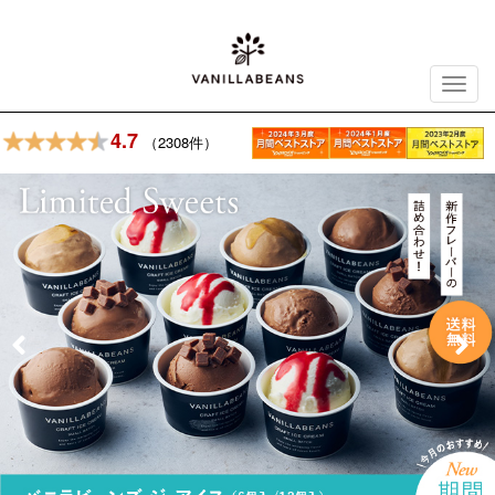
Toggl
navig
4.7
（2308件）