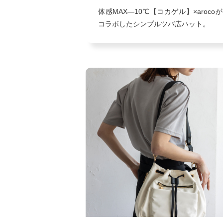
体感MAX―10℃【コカゲル】×arocoが
コラボしたシンプルツバ広ハット。