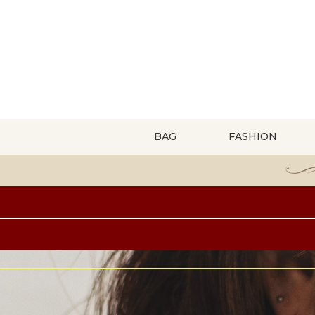
BAG
FASHION
トートバッグ
トップス
長財布
バッグアクセサリー
小さいバッグ特集
ピアス
バッグ
リュック・デイパック
アウター
パスケース
手袋
セレモニーバッグ特集
ヘアアクセサリー
夏バッグ（かご・メッシュ）