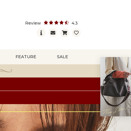
Review
4.3
FEATURE
SALE
ボストンバッグ
オールインワン
コインケース
ストール・マフラー
多機能バッグ特集
リング
ネオプレーンバッグ
その他バッグ