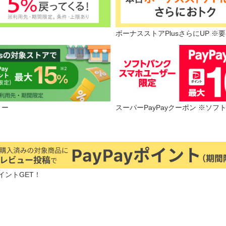
ボーナスストアPlusさらにUP ※
リー
スーパーPayPayクーポン ※ソ
イントGET！