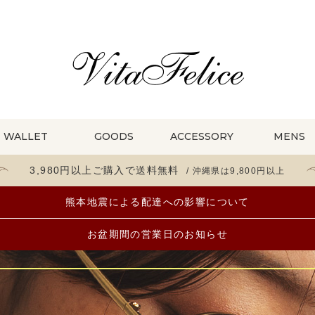
WALLET
GOODS
ACCESSORY
MENS
3,980円以上ご購入で送料無料
/ 沖縄県は9,800円以上
ショルダーバッグ
ボトムス
折財布
帽子
大きいバッグ特集
ハンドバッグ
ワンピース
お財布ポシェット
日傘
通勤バッグ特集
ネックレス
ブレスレット・バングル
ファッション雑貨
財布
熊本地震による配達への影響について
レザーバッグ
ルームウェア
名刺・カードケース
レインコート
キルティングバッグ特集
ナイロンバッグ
ドレス
ポーチ
冬バッグ（ファー・ボア）
キャンバス・コットンバッグ
お盆期間の営業日のお知らせ