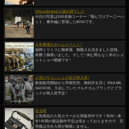
SVG-unlimited お疲れ様でした
今日の写真はSVG名物コーナー「飛んでけブーニーハ
ット」番外編に登場したBOSSです。
今年最後のホームイベント !
福岡ミリミリに御来場、御購入を頂きました皆様。
有難う御座いました。そして ! 休む間もなく冬のショ
ットショー開催です !
人気のサコッシュが近日再入荷 !
新規販売開始から早期完売、御好評を頂く VOLK MIL
SACOCHE。欠品していたマルチカムブラックとブラ
ックが再入荷予定 !
在る時
人気商品の人気カラーが入荷販売中です！年内～来
年1年間の製品製作予定は埋まっておりますので、完
売後は当分入荷が御座いません。