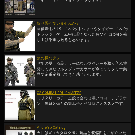
折り畳んでいませんか ?
画像着用の L9 コンバットシャツやタイガーコンバッ
トシャツ、ゲーム中に暑くなった時などには袖を捲
し上げる事もあると思います。
狼の様なグレー
昨年の夏、商品カラーにウルフグレーを取り入れ推
奨してきたウルフグレーカラーが今はミリタリー業
界で定番定着してきた感じがします。
G2 COMBAT BDU CAMEEZE
ミリタリーカラー全般と合わせ易いコヨーテブラウ
ン、黒系装備との組み合わせは特にオススメです。
VTG Web Catalog
今回はWebカタログ風に商品と装備例をご紹介いた