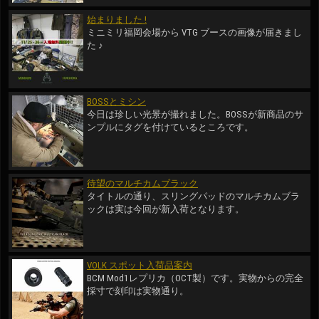
始まりました !
ミニミリ福岡会場から VTG ブースの画像が届きまし
た ♪
BOSSとミシン
今日は珍しい光景が撮れました。BOSSが新商品のサ
ンプルにタグを付けているところです。
待望のマルチカムブラック
タイトルの通り、スリングパッドのマルチカムブラ
ックは実は今回が新入荷となります。
VOLK スポット入荷品案内
BCM Mod1レプリカ（OCT製）です。実物からの完全
採寸で刻印は実物通り。