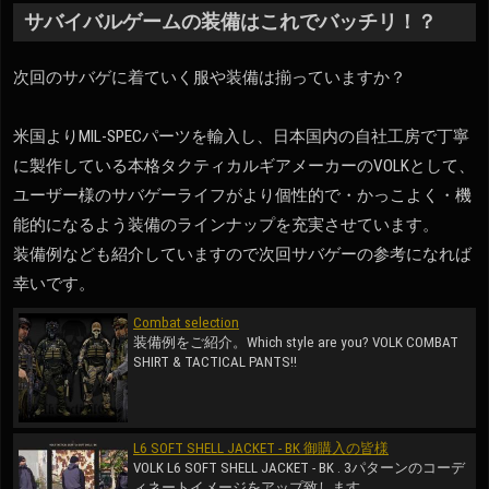
サバイバルゲームの装備はこれでバッチリ！？
次回のサバゲに着ていく服や装備は揃っていますか？
米国よりMIL-SPECパーツを輸入し、日本国内の自社工房で丁寧
に製作している本格タクティカルギアメーカーのVOLKとして、
ユーザー様のサバゲーライフがより個性的で・かっこよく・機
能的になるよう装備のラインナップを充実させています。
装備例なども紹介していますので次回サバゲーの参考になれば
幸いです。
Combat selection
装備例をご紹介。Which style are you? VOLK COMBAT
SHIRT & TACTICAL PANTS!!
L6 SOFT SHELL JACKET - BK 御購入の皆様
VOLK L6 SOFT SHELL JACKET - BK . 3パターンのコーデ
ィネートイメージをアップ致します。