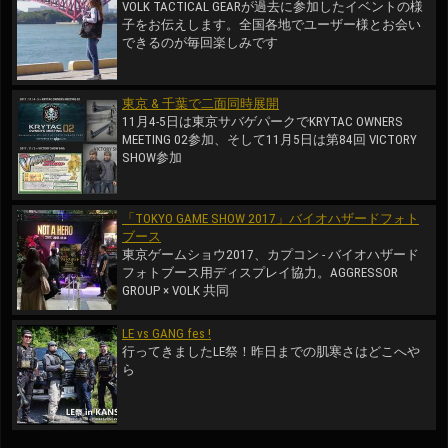
VOLK TACTICAL GEARが過去に参加したイベントの様
子をお伝えします。全国各地でユーザー様とお会い
できるのが毎回楽しみです
東京 & 千葉で二面同時展開
11月4-5日は東京サバゲパークでKRYTAC OWNERS
MEETING 02参加、そして11月5日は第84回 VICTORY
SHOW参加
「TOKYO GAME SHOW 2017」バイオハザードフォト
ブース
東京ゲームショウ2017、カプコン - バイオハザード
フォトブース用ディスプレイ協力。AGGRESSOR
GROUP × VOLK 共同
LE vs GANG fes !
行ってきましたLE祭！昨日までの肌寒さはどこへや
ら