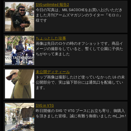
SVG-unlimited 報告2
今日の写真は、MIL SACOCHEをお買い上げいただき
ました月刊アームズマガジンのライター『モロ☆』
様です
ちょっとした珍事
画像は先日のロケの時のオフショットです。商品イ
メージの撮影をしていると、暫くして公園に子供た
ちがやって来ました
未公開ディティール
トップ画像は撮影したけど使っていなかった L6 の未
公開部分で、実は脇下部分には通気口を配備してい
ます。
SVG in VTG
昨日開催の SVG で VTG ブースにお立ち寄り、御購入
を頂きました皆様。誠に有難う御座いました m(__)m !