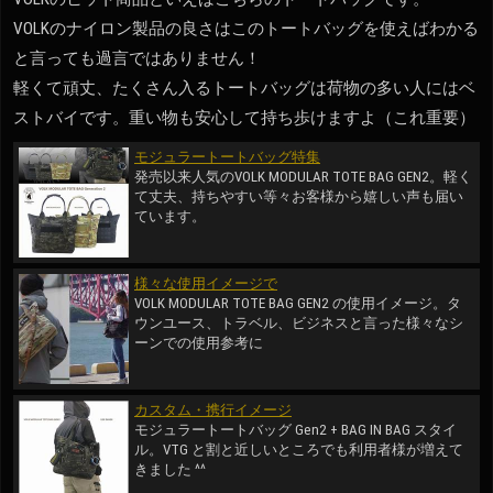
VOLKのナイロン製品の良さはこのトートバッグを使えばわかる
と言っても過言ではありません！
軽くて頑丈、たくさん入るトートバッグは荷物の多い人にはベ
ストバイです。重い物も安心して持ち歩けますよ（これ重要）
モジュラートートバッグ特集
発売以来人気のVOLK MODULAR TOTE BAG GEN2。軽く
て丈夫、持ちやすい等々お客様から嬉しい声も届い
ています。
様々な使用イメージで
VOLK MODULAR TOTE BAG GEN2 の使用イメージ。タ
ウンユース、トラベル、ビジネスと言った様々なシ
ーンでの使用参考に
カスタム・携行イメージ
モジュラートートバッグ Gen2 + BAG IN BAG スタイ
ル。VTG と割と近しいところでも利用者様が増えて
きました ^^