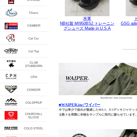
■WAIPER.inc/ワイパー
今では希少で放出が激減したMA-1、N-1デッキジャケ
る数々を実際に本物をサンプルに現代に蘇らせています