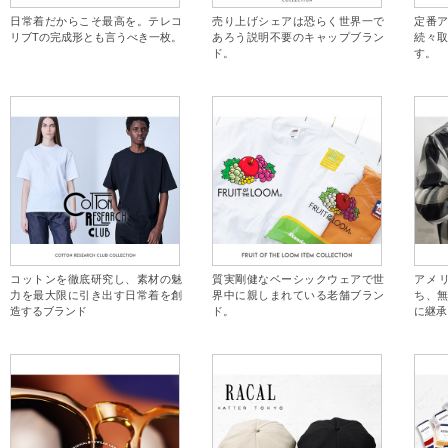
日常着だからこそ最高を。テレコ
売り上げシェアは恐らく世界一で
定番
リブTの完成形とも言うべき一枚。
あろう説明不要のキャップブラン
続々
ド。
す。
コットンを徹底研究し、素材の魅
質実剛健なベーシックウェアで世
アメ
力を最大限に引き出す日常着を創
界中に親しまれている老舗ブラン
ち、
造するブランド
ド。
に継承