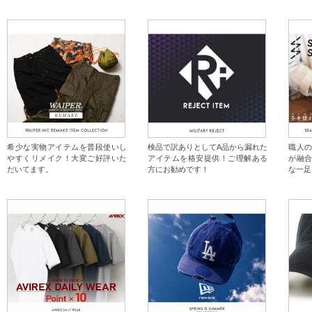
希少な実物アイテムを普段使いし
検品で訳ありとしてA品から漏れた
職人
やすくリメイク！大変ご好評いた
アイテムを格安提供！ご理解ある
が融
だいてます。
方にお勧めです！
な一足