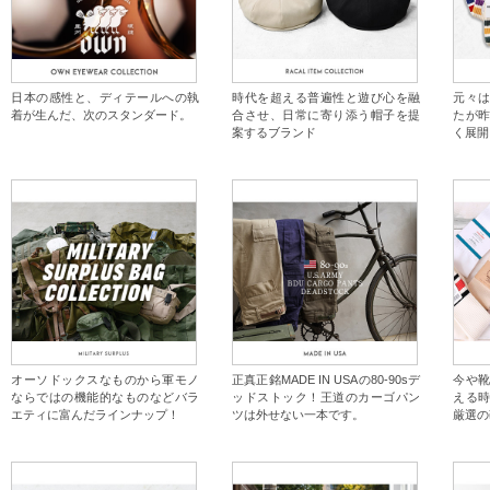
日本の感性と、ディテールへの執
時代を超える普遍性と遊び心を融
元々
着が生んだ、次のスタンダード。
合させ、日常に寄り添う帽子を提
たが
案するブランド
く展開
オーソドックスなものから軍モノ
正真正銘MADE IN USAの80-90sデ
今や
ならではの機能的なものなどバラ
ッドストック！王道のカーゴパン
える
エティに富んだラインナップ！
ツは外せない一本です。
厳選の