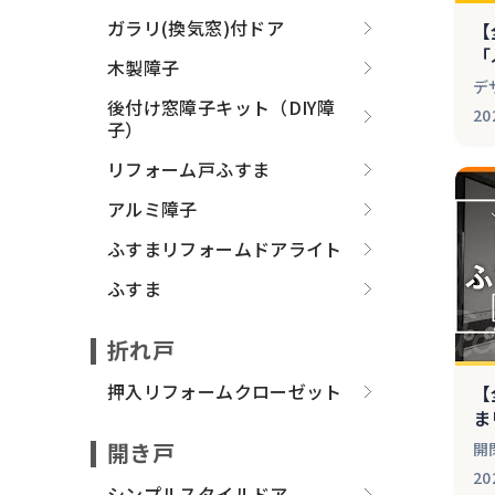
ガラリ(換気窓)付ドア
【
「
木製障子
ー
デ
後付け窓障子キット（DIY障
20
子）
リフォーム戸ふすま
アルミ障子
ふすまリフォームドアライト
ふすま
折れ戸
押入リフォームクローゼット
【
ま
ッ
開き戸
開
20
シンプルスタイルドア