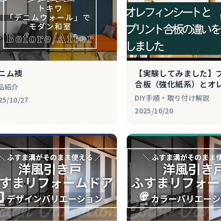
ニム襖
【実験してみました】
合板（強化紙系）とオ
品紹介
シートの違い
DIY手順・取り付け解説
25/10/27
2025/10/20