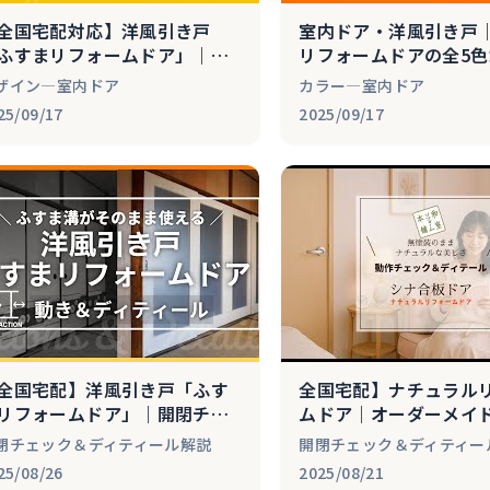
全国宅配対応】洋風引き戸
室内ドア・洋風引き戸
ふすまリフォームドア」｜オ
リフォームドアの全5
ダーメイド×全9デザイン
リエーション【全国宅
ザイン―室内ドア
カラー―室内ドア
25/09/17
2025/09/17
全国宅配】洋風引き戸「ふす
全国宅配】ナチュラル
リフォームドア」｜開閉チェ
ムドア｜オーダーメイ
ク＆ディティール解説
アの開閉チェック＆デ
閉チェック＆ディティール解説
開閉チェック＆ディティー
ル紹介
25/08/26
2025/08/21