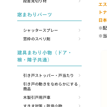
段差見切り材
エ
ト
窓まわりパーツ
日
※
シャッタースプレー
※
窓枠のスベリ剤
建具まわり小物（ドア・
襖・障子共通）
引き戸ストッパー・戸当たり
引き戸の動きをなめらかにする
商品
木製引戸用戸車
すきま対策・防音小物