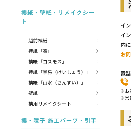
襖紙・壁紙・リメイクシー
ト
イ
イ
越前襖紙
内
襖紙「凛」
お
襖紙「コスモス」
襖紙「景勝（けいしょう）」
電
襖紙「山水（さんすい）」
※お
壁紙
※営
襖用リメイクシート
襖・障子 施工パーツ・引手