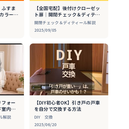
｜ふすま
【全国宅配】後付けクローゼッ
色カラーバ
ト扉｜開閉チェック＆ディティ
配】
ール解説
開閉チェック＆ディティール解説
2025/09/05
リフォー
【DIY初心者OK】引き戸の戸車
ド室内ド
を自分で交換する方法
ィティー
ル解説
DIY 交換
2025/06/20