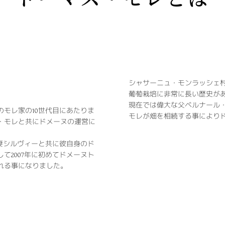
シャサーニュ・モンラッシェ村
葡萄栽培に非常に長い歴史が
現在では偉大な父ベルナール
モレ家の10世代目にあたりま
モレが畑を相続する事により
・モレと共にドメーヌの運営に
は妻シルヴィーと共に彼自身のド
て2007年に初めてドメーヌト
れる事になりました。