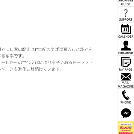
でモレ家の歴史は17世紀の半ば迄遡ることができ
ある家系です。
・モレからの世代交代により息子であるトーマス・
ドメーヌを進化させ続けています。