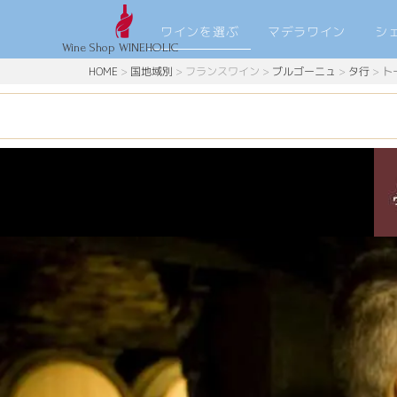
ワインを選ぶ
マデラワイン
シ
Wine Shop WINEHOLIC
HOME
>
国地域別
>
フランスワイン
>
ブルゴーニュ
>
タ行
>
ト