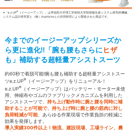
®
※「e.z.UP
（イージーアップ）」は早稲田大学理工学術院大学院情報生産システム研究科機械
システム設計研究室と（株）Asahichoとの共同研究により開発された商品です。
今までのイージーアップシリーズか
ら更に進化!!
「腕も腰もさらに
ヒザ
も」補助する超軽量アシストスーツ
約60秒で着脱可能!腕も腰も補助する超軽量アシストスー
®
ツe.z.UP
（イージーアップ）をリニューアル！
®
e.z.UP
（イージーアップ）はバッテリー・モーター未使
用、伸縮布やゴムのファブリックメカニズムを利用した
アシストスーツで、
持ち上げ動作時に腕と腰を同時に補
助することが可能で、持ち上げ時に腕と腰の筋肉に対し
負荷軽減が可能
、あらゆる作業現場で作業負担の軽減に
効果を発揮します。
導入実績300件以上！物流、建設現場、工場ライン、農