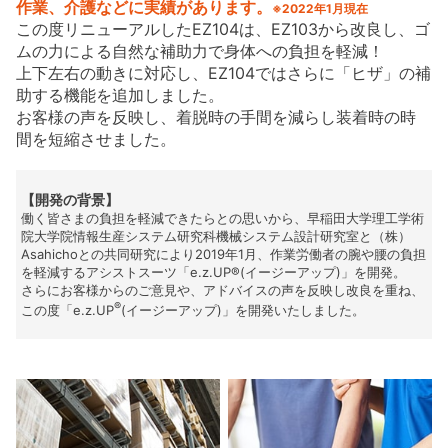
作業、介護などに実績があります。
※2022年1月現在
この度リニューアルしたEZ104は、EZ103から改良し、ゴ
ムの力による自然な補助力で身体への負担を軽減！
上下左右の動きに対応し、EZ104ではさらに「ヒザ」の補
助する機能を追加しました。
お客様の声を反映し、着脱時の手間を減らし装着時の時
間を短縮させました。
【開発の背景】
働く皆さまの負担を軽減できたらとの思いから、早稲田大学理工学術
院大学院情報生産システム研究科機械システム設計研究室と（株）
Asahichoとの共同研究により2019年1月、作業労働者の腕や腰の負担
を軽減するアシストスーツ「e.z.UP®(イージーアップ)」を開発。
さらにお客様からのご意見や、アドバイスの声を反映し改良を重ね、
®
この度「e.z.UP
(イージーアップ)」を開発いたしました。