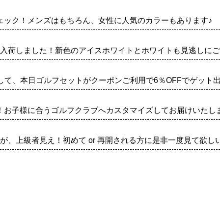
ェック！メンズはもちろん、女性に人気のカラーもあります♪
再入荷しました！新色のアイスホワイトとホワイトも見逃しにご
して、本日ゴルフセットがクーポンご利用で6％OFFでゲット
！お子様に合うゴルフクラブへカスタマイズしてお届けいたし
が、上級者見え！初めて or 再開される方に是非一度見て欲し