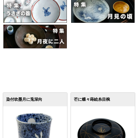
染付吹墨月に兎深向
芒に蝶々蒔絵糸目椀