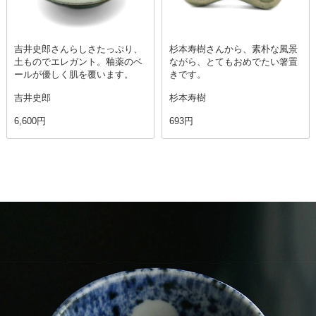
吉井史郎さんらしさたっぷり、
杉本寿樹さんから、素朴な風景
土ものでエレガント。釉薬のベ
ながら、とてもおめでたい箸置
ールが優しく肌を覆います。
きです。
吉井史郎
杉本寿樹
6,600円
693円