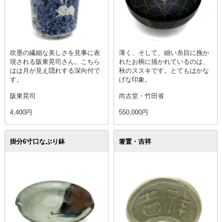
吹墨の繊細な美しさを見事に表
薄く、そして、細い糸目に挽か
現される阪東晃司さん。こちら
れたお椀に描かれているのは、
はは月が見え隠れする深向付で
秋のススキです。とてもはかな
す。
げな印象。
阪東晃司
尚古堂・竹田省
4,400円
550,000円
掛分6寸口なぶり鉢
箸置・吉祥