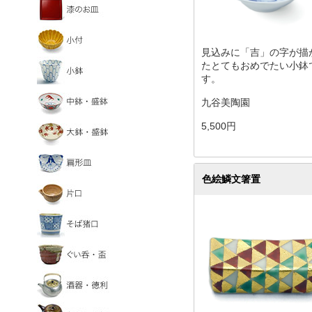
見込みに「吉」の字が描
たとてもおめでたい小鉢
す。
九谷美陶園
5,500円
色絵鱗文箸置