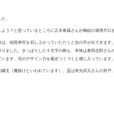
した。
よう？と思っているところに正木春蔵さんが梅紋の酒用片口
は、稲荷寿司を召し上がっていただくと吉の字が出てきます。
参りました。きっぱりした十文字の椀も、本体は奥田志郎さん
ています。兄のデザイン力を最近つくづくと感じ入っています
鱗文（魔除けといわれています）、盃は有光武元さんの井戸