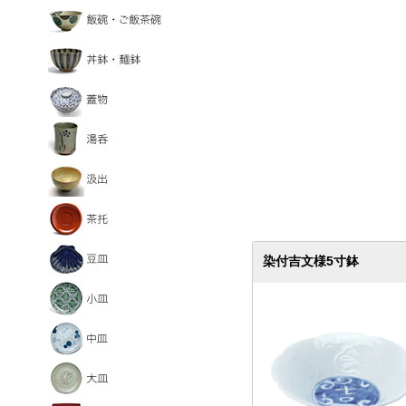
染付吉文様5寸鉢