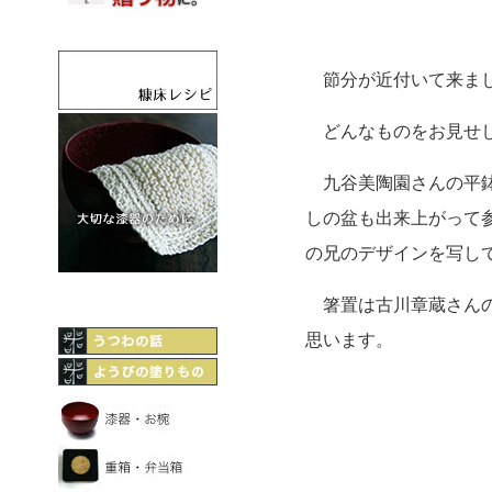
節分が近付いて来ま
どんなものをお見せし
九谷美陶園さんの平鉢
しの盆も出来上がって
の兄のデザインを写し
箸置は古川章蔵さんの
思います。