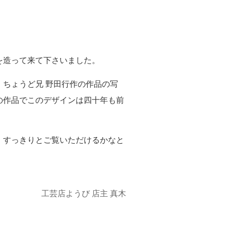
を造って来て下さいました。
ちょうど兄 野田行作の作品の写
の作品でこのデザインは四十年も前
。
。すっきりとご覧いただけるかなと
工芸店ようび 店主 真木