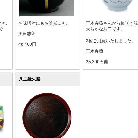
かれ
お味噌汁にもお雑煮にも。
正木春蔵さんから梅咲き競
で
大らかな片口です。
奥田志郎
3種ご用意いたしました。
48,400円
正木春蔵
25,300円他
尺二縁朱膳