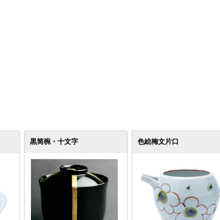
黒筒椀・十文字
色絵梅文片口