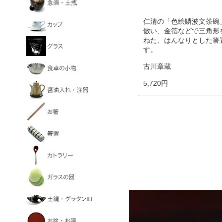
仁清の「色絵鱗波文茶碗
倣い、金箔などで三角形
ねた、はんなりとした箸
す。
古川章蔵
5,720円