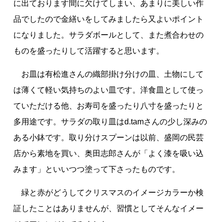
に出ております間に欠けてしまい、あまりに美しい作
品でしたので金繕いをしてみましたら又よいポイント
になりました。サラダボールとして、また煮合わせの
ものを盛ったりして活躍すると思います。
お皿は有松進さんの織部掛け分けの皿、土物にして
は薄くて軽い気持ちのよい皿です。洋食皿として使っ
ていただける他、お寿司を盛ったり八寸を盛ったりと
多用途です。サラダの取り皿はd.tamさんの少し深みの
ある小鉢です。取り分けスプーンは以前、盛岡の民芸
店から素地を買い、奥田志郎さんが「よく漆を吸い込
みます」といいつつ塗って下さったものです。
緑と赤がどうしてクリスマスのイメージカラーか検
証したことはありませんが、習慣としてそんなイメー