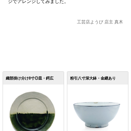
ジでアレンジしてみました。
工芸店ようび 店主 真木
織部掛け分け8寸◎皿・鍔広
粉引八寸深大鉢・金継あり