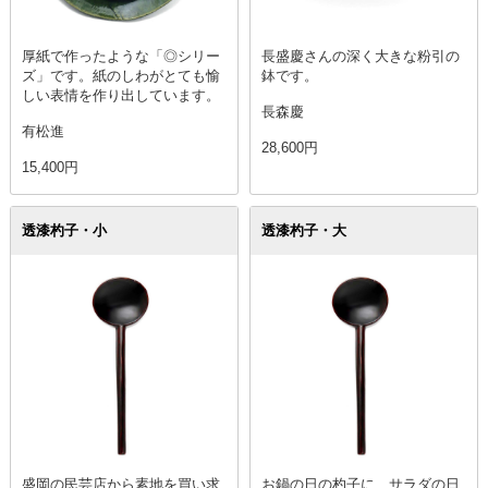
厚紙で作ったような「◎シリー
長盛慶さんの深く大きな粉引の
ズ」です。紙のしわがとても愉
鉢です。
しい表情を作り出しています。
長森慶
有松進
28,600円
15,400円
透漆杓子・小
透漆杓子・大
盛岡の民芸店から素地を買い求
お鍋の日の杓子に、サラダの日