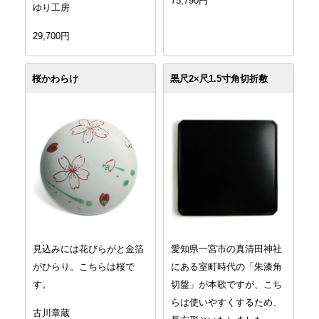
75,790円
ゆり工房
29,700円
桜かわらけ
黒尺2×尺1.5寸角切折敷
見込みには花びらがと金箔
愛知県一宮市の真清田神社
がひらり。こちらは桜で
にある室町時代の「朱漆角
す。
切盤」が本歌ですが、こち
らは使いやすくするため、
古川章蔵