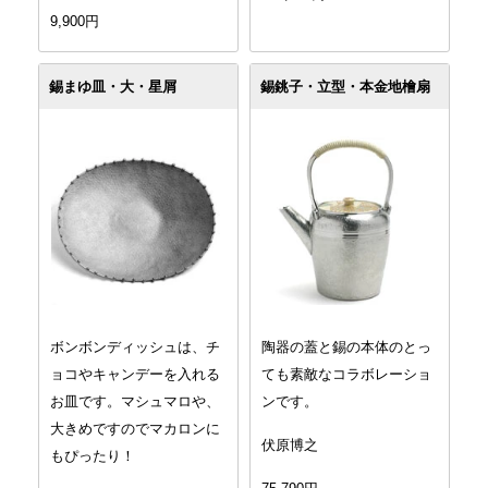
9,900円
錫まゆ皿・大・星屑
錫銚子・立型・本金地檜扇
ボンボンディッシュは、チ
陶器の蓋と錫の本体のとっ
ョコやキャンデーを入れる
ても素敵なコラボレーショ
お皿です。マシュマロや、
ンです。
大きめですのでマカロンに
伏原博之
もぴったり！