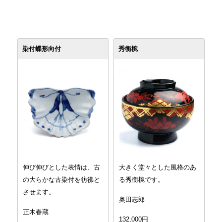
染付蝶形向付
秀衡椀
伸び伸びとした表情は、古
大きく堂々とした風格のあ
の大らかな古染付を彷彿と
る秀衡椀です。
させます。
奥田志郎
正木春蔵
132,000円