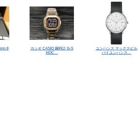
inn 8
カシオ CASIO 腕時計 G-S
ユンハンス マックスビ
HOC…
バイユンハンス…