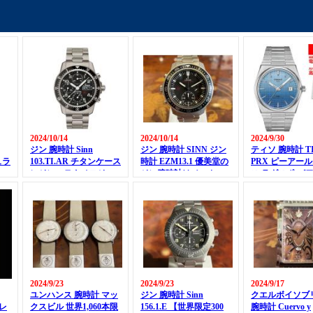
2024/10/14
2024/10/14
2024/9/30
ジン 腕時計 Sinn
ジン 腕時計 SINN ジン
ティソ 腕時計 TI
ュラ
103.TI.AR チタンケース
時計 EZM13.1 優美堂の
PRX ピーアー
にジン・テクノロジー
ジン腕時計はメーカー
ス ラグスポ パ
メタ
を搭載したクロノグラ
保証3年つきの正規輸入
ィック80 アイ
税込 764,500 円
税込 803,000 円
税込 107,800 円
 男
フ
商品です
カメレオン文字
T137.407.11.351.
2024/9/23
2024/9/23
2024/9/17
ユンハンス 腕時計 マッ
ジン 腕時計 Sinn
クエルボイソブ
スレ
クスビル 世界1,060本限
156.1.E 【世界限定300
腕時計 Cuervo y