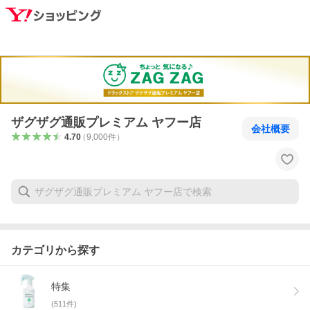
ザグザグ通販プレミアム ヤフー店
会社概要
4.70
（
9,000
件
）
カテゴリから探す
特集
(
511
件)