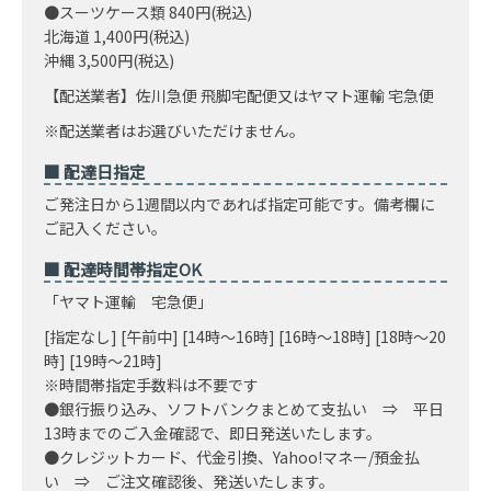
●スーツケース類 840円(税込)
北海道 1,400円(税込)
沖縄 3,500円(税込)
【配送業者】佐川急便 飛脚宅配便又はヤマト運輸 宅急便
※配送業者はお選びいただけません。
■ 配達日指定
ご発注日から1週間以内であれば指定可能です。備考欄に
ご記入ください。
■ 配達時間帯指定OK
「ヤマト運輸 宅急便」
[指定なし] [午前中] [14時～16時] [16時～18時] [18時～20
時] [19時～21時]
※時間帯指定手数料は不要です
●銀行振り込み、ソフトバンクまとめて支払い ⇒ 平日
13時までのご入金確認で、即日発送いたします。
●クレジットカード、代金引換、Yahoo!マネー/預金払
い ⇒ ご注文確認後、発送いたします。