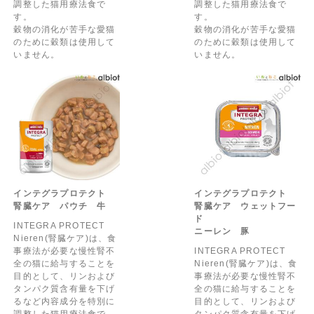
調整した猫用療法食で
調整した猫用療法食で
す。
す。
穀物の消化が苦手な愛猫
穀物の消化が苦手な愛猫
のために穀類は使用して
のために穀類は使用して
いません。
いません。
インテグラプロテクト
インテグラプロテクト
腎臓ケア パウチ 牛
腎臓ケア ウェットフー
ド
INTEGRA PROTECT
ニーレン 豚
Nieren(腎臓ケア)は、食
事療法が必要な慢性腎不
INTEGRA PROTECT
全の猫に給与することを
Nieren(腎臓ケア)は、食
目的として、リンおよび
事療法が必要な慢性腎不
タンパク質含有量を下げ
全の猫に給与することを
るなど内容成分を特別に
目的として、リンおよび
調整した猫用療法食で
タンパク質含有量を下げ