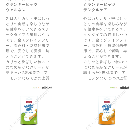
クランキービッツ
クランキービッツ
ウェルネス
デンタルケア
外はカリカリ・中はしっ
外はカリカリ・中はしっ
とりの食感を楽しみなが
とりの食感を楽しみなが
ら健康をケアできるスナ
ら健康をケアできるスナ
ックタイプの猫用おやつ
ックタイプの猫用おやつ
です。全てグレインフリ
です。全てグレインフリ
ー、着色料・防腐剤未使
ー、着色料・防腐剤未使
用で、安心して愛猫に与
用で、安心して愛猫に与
えることができます。
えることができます。
カリッと香ばしい粒の中
カリッと香ばしい粒の中
になめらかなクリームが
になめらかなクリームが
詰まった2層構造で、ア
詰まった2層構造で、ア
ニモンダならではの上質
ニモンダならではの上質
な素材のおいしさと食感
な素材のおいしさと食感
の豊かさを楽しめます。
の豊かさを楽しめます。
ビタミンとビオチンがつ
歯石のつきにくい健康な
ややかな毛艶と皮膚の健
歯を保つビタミンC合成
康をおいしくサポートし
物を独自に配合していま
ます。
す。