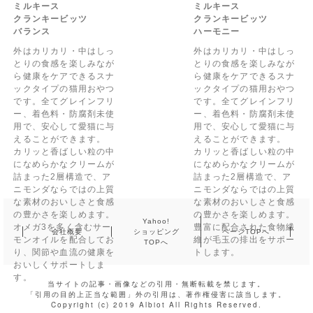
ミルキース
ミルキース
クランキービッツ
クランキービッツ
バランス
ハーモニー
外はカリカリ・中はしっ
外はカリカリ・中はしっ
とりの食感を楽しみなが
とりの食感を楽しみなが
ら健康をケアできるスナ
ら健康をケアできるスナ
ックタイプの猫用おやつ
ックタイプの猫用おやつ
です。全てグレインフリ
です。全てグレインフリ
ー、着色料・防腐剤未使
ー、着色料・防腐剤未使
用で、安心して愛猫に与
用で、安心して愛猫に与
えることができます。
えることができます。
カリッと香ばしい粒の中
カリッと香ばしい粒の中
になめらかなクリームが
になめらかなクリームが
詰まった2層構造で、ア
詰まった2層構造で、ア
ニモンダならではの上質
ニモンダならではの上質
な素材のおいしさと食感
な素材のおいしさと食感
の豊かさを楽しめます。
の豊かさを楽しめます。
Yahoo!
オメガ3を多く含むサー
豊富に配合された食物繊
会社概要
ショッピング
ページTOPへ
モンオイルを配合してお
維が毛玉の排出をサポー
TOPへ
り、関節や血流の健康を
トします。
おいしくサポートしま
す。
当サイトの記事・画像などの引用・無断転載を禁じます。
「引用の目的上正当な範囲」外の引用は、著作権侵害に該当します。
Copyright (c) 2019 Albiot All Rights Reserved.