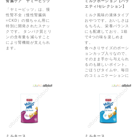
腎臓ケア ヤミービッツ
ミルクポーション【バラ
エティ/セレクション】
「ヤミービッツ」は、慢
性腎不全（慢性腎臓病
ミルク風味の液体タイプ
=CKD）の猫ちゃん用に
おやつです。おいしさは
特別に開発されたスナッ
もちろん、栄養バランス
クです。 タンパク質とリ
にも配慮しており、1箱
ンの含有量を減らすこと
で4つの味を楽しめま
により腎機能が支えられ
す。
ます。
食べきりサイズのポーシ
ョンカップ入りなので、
そのまま手から与えられ
るのも嬉しいポイント。
ごほうびタイムや、毎日
のコミュニケーションに
ぴったりです。おやつと
して、ごはんのトッピン
グとして、飲み水にいれ
て水分補給のサポートに
お使いください。
ミルキース
ミルキース