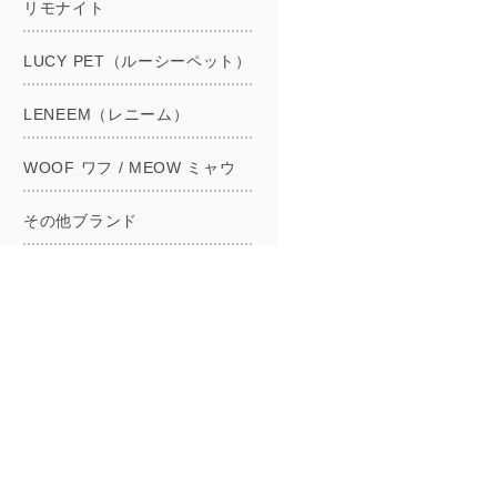
リモナイト
LUCY PET（ルーシーペット）
LENEEM（レニーム）
WOOF ワフ / MEOW ミャウ
その他ブランド