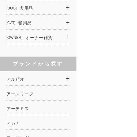
犬用品
[DOG]
猫用品
[CAT]
オーナー雑貨
[OWNER]
ブランドから探す
アルビオ
アースリーフ
アーテミス
アカナ