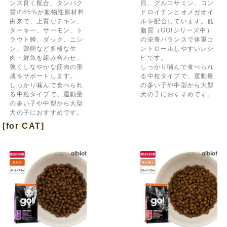
ンス良く配合。タンパク
貝、グルコサミン、コン
質の85%が動物性原材料
ドロイチンとオメガオイ
由来で、上質なチキン、
ルを配合しています。低
ターキー、サーモン、ト
脂質（GO!シリーズ中）
ラウト鱒、ダック、ニシ
の栄養バランスで体重コ
ン、鶏卵など多様な生
ントロールしやすいレシ
肉・鮮魚を組み合わせ、
ピです。
強くしなやかな筋肉の形
しっかり噛んで食べられ
成をサポートします。
る中粒タイプで、運動量
しっかり噛んで食べられ
の多い子や中型から大型
る中粒タイプで、運動量
犬の子におすすめです。
の多い子や中型から大型
犬の子におすすめです。
[for CAT]