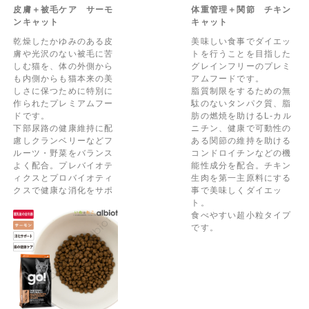
皮膚＋被毛ケア サーモ
体重管理＋関節 チキン
ンキャット
キャット
乾燥したかゆみのある皮
美味しい食事でダイエッ
膚や光沢のない被毛に苦
トを行うことを目指した
しむ猫を、体の外側から
グレインフリーのプレミ
も内側からも猫本来の美
アムフードです。
しさに保つために特別に
脂質制限をするための無
作られたプレミアムフー
駄のないタンパク質、脂
ドです。
肪の燃焼を助けるL-カル
下部尿路の健康維持に配
ニチン、健康で可動性の
慮しクランベリーなどフ
ある関節の維持を助ける
ルーツ・野菜をバランス
コンドロイチンなどの機
よく配合。プレバイオテ
能性成分を配合。チキン
ィクスとプロバイオティ
生肉を第一主原料にする
クスで健康な消化をサポ
事で美味しくダイエッ
ートします。
ト。
食べやすい超小粒タイプ
食べやすい超小粒タイプ
です。
です。