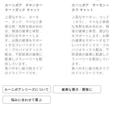
カーニボア チキンター
カーニボア サーモン＋
キー＋ダック キャット
タラ キャット
上質なチキン、ターキ
上質なサーモン、コッド
ー、ダック、マスなど多
（タラ）、マスなど多様
様な肉・魚類を組み合わ
な魚類を組み合わせ、猫
せ、猫達の健康と体型、
達の健康と体型、遊び心
遊び心をサポートしま
をサポートします。お腹
す。お腹の健康をサポー
の健康をサポートするプ
トするプレバイオティク
レバイオティクス・プロ
ス・プロバイオティクス
バイオティクス配合、下
配合、下部尿路の健康に
部尿路の健康に配慮しク
配慮しクランベリーを配
ランベリーを配合してい
合しています。
ます。
食べやすい超小粒タイプ
食べやすい超小粒タイプ
のドライフードです。
のドライフードです。
カーニボアシリーズについて
健康な愛犬・愛猫に
悩みに合わせて選ぶ