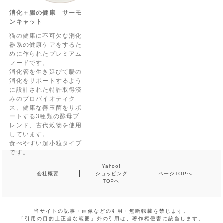
消化＋腸の健康 サーモ
ンキャット
猫の健康に不可欠な消化
器系の健康ケアをするた
めに作られたプレミアム
フードです。
消化管を生き延びて腸の
消化をサポートするよう
に設計された特許取得済
みのプロバイオティク
ス、健康な善玉菌をサポ
ートする3種類の酵母ブ
レンド、古代穀物を使用
しています。
食べやすい超小粒タイプ
です。
Yahoo!
会社概要
ショッピング
ページTOPへ
TOPへ
当サイトの記事・画像などの引用・無断転載を禁じます。
「引用の目的上正当な範囲」外の引用は、著作権侵害に該当します。