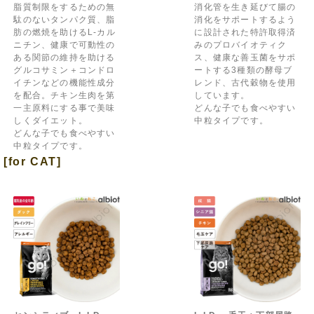
脂質制限をするための無
消化管を生き延びて腸の
駄のないタンパク質、脂
消化をサポートするよう
肪の燃焼を助けるL-カル
に設計された特許取得済
ニチン、健康で可動性の
みのプロバイオティク
ある関節の維持を助ける
ス、健康な善玉菌をサポ
グルコサミン＋コンドロ
ートする3種類の酵母ブ
イチンなどの機能性成分
レンド、古代穀物を使用
を配合。チキン生肉を第
しています。
一主原料にする事で美味
どんな子でも食べやすい
しくダイエット。
中粒タイプです。
どんな子でも食べやすい
中粒タイプです。
[for CAT]