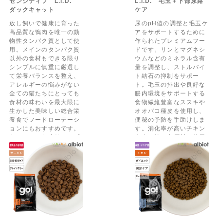
センシティブ L.I.D.
L.I.D. 毛玉＋下部尿路
ダックキャット
ケア
放し飼いで健康に育った
尿のpH値の調整と毛玉ケ
高品質な鴨肉を唯一の動
アをサポートするために
物性タンパク質として使
作られたプレミアムフー
用。メインのタンパク質
ドです。リンとマグネシ
以外の食材もできる限り
ウムなどのミネラル含有
シンプルに慎重に厳選し
量を調整し、ストルバイ
て栄養バランスを整え、
ト結石の抑制をサポー
アレルギーの悩みがない
ト。毛玉の排出や良好な
全ての猫たちにとっても
腸内環境をサポートする
食材の味わいを最大限に
食物繊維豊富なススキや
生かした美味しい総合栄
オオバコ種皮を使用し、
養食でフードローテーシ
便秘の予防を手助けしま
ョンにもおすすめです。
す。消化率が高いチキン
食べやすい超小粒タイプ
生肉を第一主原料に使用
です。
しました。