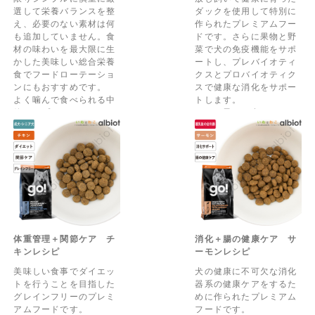
選して栄養バランスを整
ダックを使用して特別に
え、必要のない素材は何
作られたプレミアムフー
も追加していません。食
ドです。さらに果物と野
材の味わいを最大限に生
菜で犬の免疫機能をサポ
かした美味しい総合栄養
ートし、プレバイオティ
食でフードローテーショ
クスとプロバイオティク
ンにもおすすめです。
スで健康な消化をサポー
よく噛んで食べられる中
トします。
粒タイプです。
どんな子でも食べやすい
中粒タイプです。
体重管理＋関節ケア チ
消化＋腸の健康ケア サ
キンレシピ
ーモンレシピ
美味しい食事でダイエッ
犬の健康に不可欠な消化
トを行うことを目指した
器系の健康ケアをするた
グレインフリーのプレミ
めに作られたプレミアム
アムフードです。
フードです。