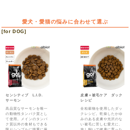
愛犬・愛猫の悩みに合わせて選ぶ
[for DOG]
センシティブ L.I.D.
皮膚＋被毛ケア ダック
サーモン
レシピ
高品質なサーモンを唯一
全粒穀物を使用したダッ
の動物性タンパク質とし
クレシピ。乾燥したかゆ
て使用。メインのタンパ
みのある皮膚や光沢のな
ク質以外の食材もできる
い被毛に苦しむ愛犬に、
限りシンプルに慎重に厳
放し飼いで健康に育った