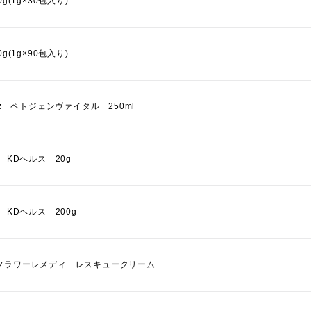
0g(1g×30包入り)
0g(1g×90包入り)
olz ペトジェンヴァイタル 250ml
I KDヘルス 20g
I KDヘルス 200g
フラワーレメディ レスキュークリーム