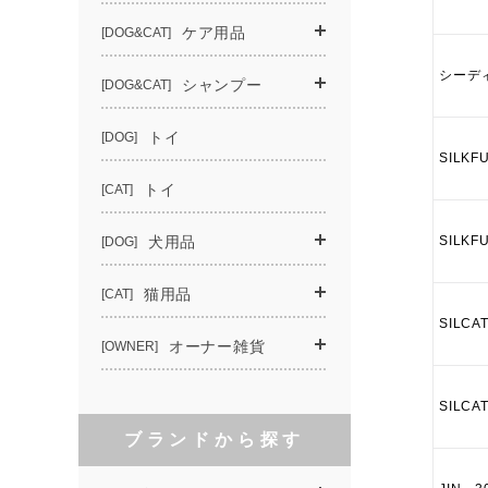
シーデ
SILK
SILK
SILC
SILC