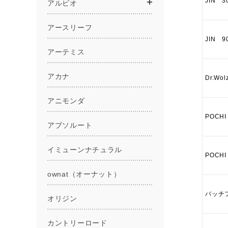
JIN 3
JIN 9
Dr.W
POCH
POCH
バッチ