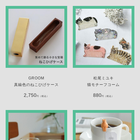
GROOM
松尾ミユキ
真鍮色のねこひげケース
猫モチーフコーム
2,750
880
円（税込）
円（税込）