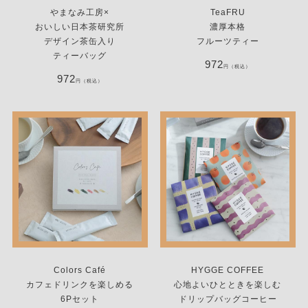
やまなみ工房×
TeaFRU
おいしい日本茶研究所
濃厚本格
デザイン茶缶入り
フルーツティー
ティーバッグ
972
円（税込）
972
円（税込）
Colors Café
HYGGE COFFEE
カフェドリンクを楽しめる
心地よいひとときを楽しむ
6Pセット
ドリップバッグコーヒー