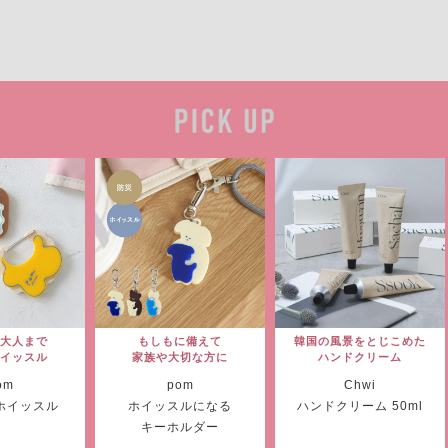
大人まで
もしもに備えて
韓国の風景をとじこめた
イッスル
家族や大切な方に
ハンドクリーム
om
pom
Chwi
ホイッスル
ホイッスルになる
ハンドクリーム 50ml
キーホルダー