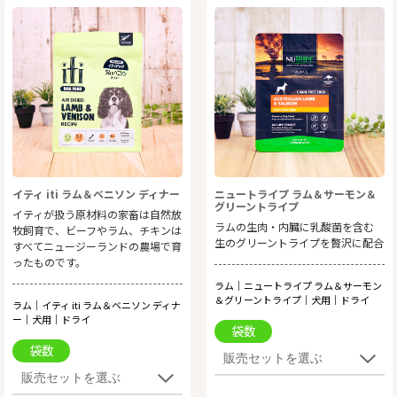
イティ iti ラム＆ベニソン ディナー
ニュートライプ ラム＆サーモン＆
グリーントライプ
イティが扱う原材料の家畜は自然放
ラムの生肉・内臓に乳酸菌を含む
牧飼育で、ビーフやラム、チキンは
生のグリーントライプを贅沢に配合
すべてニュージーランドの農場で育
ったものです。
ラム｜ニュートライプ ラム＆サーモン
＆グリーントライプ｜犬用｜ドライ
ラム｜イティ iti ラム＆ベニソン ディナ
ー｜犬用｜ドライ
袋数
袋数