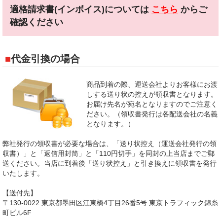
適格請求書(インボイス)については
こちら
からご
確認ください
代金引換の場合
商品到着の際、運送会社よりお客様にお渡
しする送り状の控えが領収書となります。
お届け先名が宛名となりますのでご注意く
ださい。（領収書発行は各配送会社の名義
となります。）
弊社発行の領収書が必要な場合は、「送り状控え（運送会社発行の領
収書）」と「返信用封筒」と「110円切手」を同封の上当店までご郵
送ください。当店に到着後「送り状控え」と引き換えに領収書を発行
いたします。
【送付先】
〒130-0022 東京都墨田区江東橋4丁目26番5号 東京トラフィック錦糸
町ビル6F