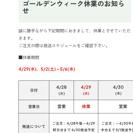
ゴールデンウィーク休業のお知ら
せ
誠に勝手ながら下記期間におきまして、休業とさせていただ
きます。
ご注文の際は発送スケジュールをご確認下さい。
■休業期間
4/29(水)、5/2(土)～5/6(水)
4/28
4/29
4/30
日付
(火)
(水)
(木)
営業
休業
営業
営業日
ご注文：4/28午後～4/29
ご注文：～4/30午
発送について
終日分まで 4/30発送予定
中分まで 5/1発送予