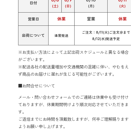
日付
(土)
(日)
(月)
(火)
休業
営業
休業
営業日
ご注文：8/11(火)ご注文分まで
出荷について
通常発送
8/12(水)発送予定
※お支払い方法によって上記出荷スケジュールと異なる場合
がございます。
※配送各社の配送量増加や交通機関の混雑に伴い、やむをえ
ず商品のお届けに遅れが生じる可能性がございます。
■お問合せについて
メール・問い合わせフォームでのご連絡は休業中も受け付け
ておりますが、休業期間明けより順次対応させていただきま
す。
ご返信までにお時間を頂戴致しますが、何卒ご理解賜ります
ようお願い申し上げます。