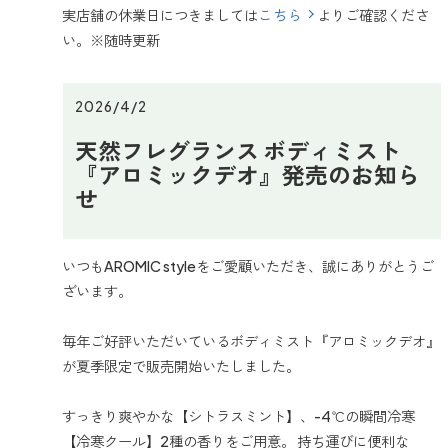
実店舗の休業日につきましては
こちら
よりご確認くださ
い。※随時更新
2026/4/2
天然フレグランス ボディミスト
『アロミックデオ』発売のお知ら
せ
いつもAROMIC styleをご愛顧いただき、誠にありがとうご
ざいます。
毎年ご好評いただいているボディミスト『アロミックデオ』
が夏季限定で販売開始いたしました。
すっきり爽やかな【シトラスミント】、-4℃の瞬間冷寒
【冷寒クール】2種の香りをご用意。 持ち運びに便利な