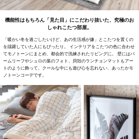
機能性はもちろん「見た目」にこだわり抜いた、究極のお
しゃれこたつ部屋。
「暖かい冬を過ごしたいけど、あの生活感が嫌」とこたつを置くの
を躊躇していた人にもぴったり。
インテリアをこたつの色に合わせ
てモノトーンにまとめ、都会的で洗練されたリビングに。
壁にはパ
ームリーフやシュロの葉のフォト、貝殻のランチョンマットもアー
トのように飾って。
クールな中にも遊び心を忘れない、あったかモ
ノトーンコーデです。