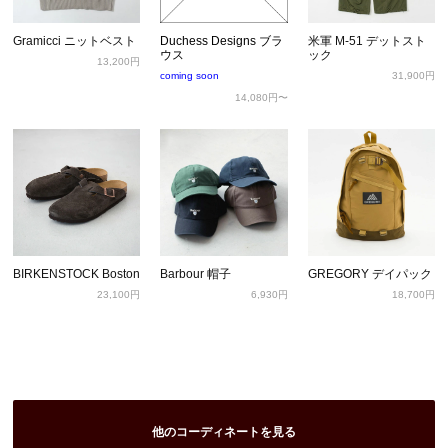
Gramicci ニットベスト
Duchess Designs ブラ
米軍 M-51 デットスト
ウス
ック
13,200円
coming soon
31,900円
14,080円〜
BIRKENSTOCK Boston
Barbour 帽子
GREGORY デイパック
23,100円
6,930円
18,700円
他のコーディネートを見る