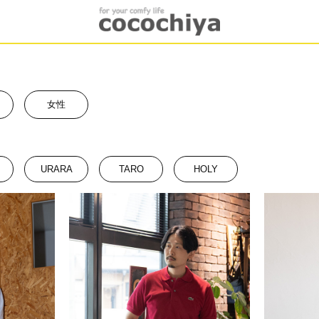
女性
URARA
TARO
HOLY