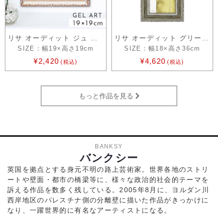
リサ オーディット ジュ テーム2
リサ オーディット グリーン シップラップ1
SIZE：幅19×高さ19cm
SIZE：幅18×高さ36cm
¥2,420
¥4,620
(税込)
(税込)
もっと作品を見る
BANKSY
バンクシー
英国を拠点とする身元不明の路上芸術家。世界各地のストリ
ートや壁面・都市の橋梁等に、様々な政治的社会的テーマを
訴える作品を数多く残している。2005年8月に、ヨルダン川
西岸地区のパレスチナ側の分離壁に描いた作品がきっかけに
なり、一躍世界的に有名なアーティストになる。