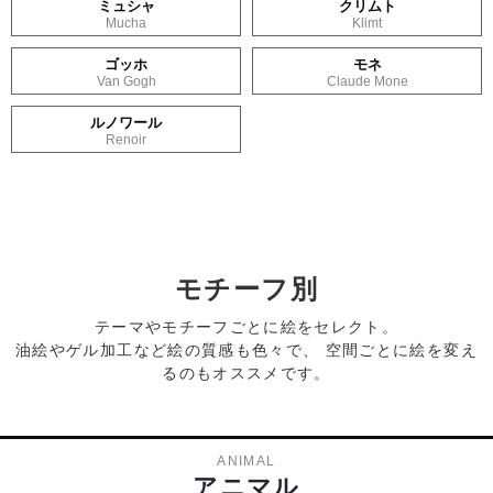
ミュシャ
クリムト
Mucha
Klimt
ゴッホ
モネ
Van Gogh
Claude Mone
ルノワール
Renoir
モチーフ別
テーマやモチーフごとに絵をセレクト。
油絵やゲル加工など絵の質感も色々で、 空間ごとに絵を変え
るのもオススメです。
ANIMAL
アニマル