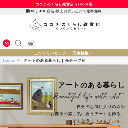
ココチのくらし雑貨店 yahoo!店
¥5,500
送料無料
(税込)以上お買い上げで
日傘特集
こだわりのセレクト
＞
Home
アートのある暮らし | モチーフ別
アートのある暮らし
自分のお気に入りの絵や
お部屋の雰囲気に合うアートを飾る。
そんなライフスタイルを。