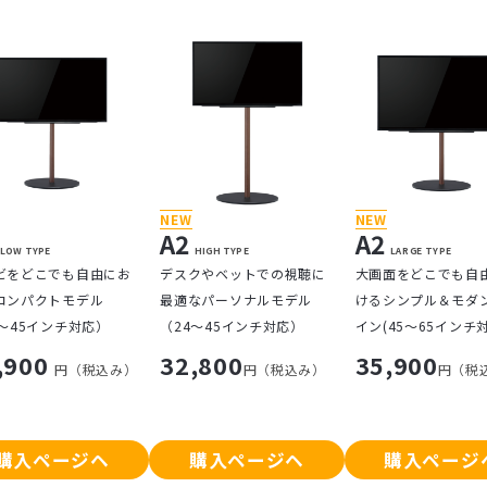
NEW
NEW
2
A2
A2
LOW TYPE
HIGH TYPE
LARGE TYPE
ビをどこでも自由にお
デスクやベットでの視聴に
大画面をどこでも自
コンパクトモデル
最適なパーソナルモデル
けるシンプル＆モダ
4～45インチ対応）
（24～45インチ対応）
イン(45～65インチ
,900
32,800
35,900
円（税込み）
円（税込み）
円（税
購入ページヘ
購入ページヘ
購入ページ