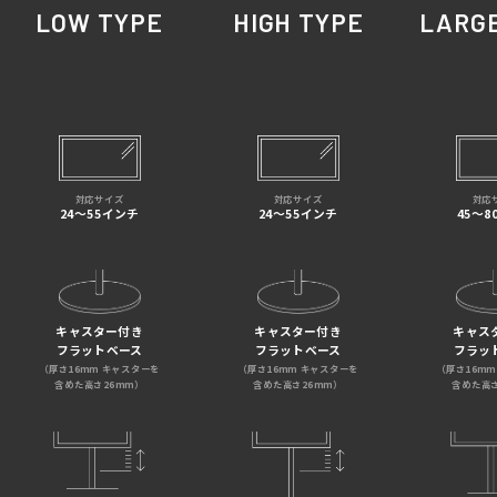
LOW TYPE
HIGH TYPE
LARGE
対応
対応サイズ
対応サイズ
45～8
24～55インチ
24～55インチ
キャス
キャスター付き
キャスター付き
フラッ
フラットベース
フラットベース
（厚さ16mm
（厚さ16mm キャスターを
（厚さ16mm キャスターを
含めた高さ
含めた高さ26mm）
含めた高さ26mm）