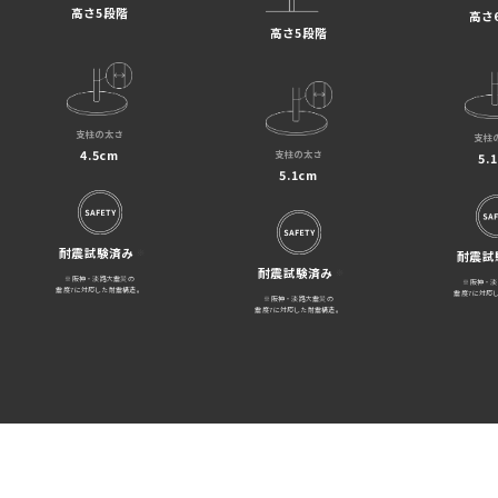
高さ5段階
高さ
高さ5段階
支柱の太さ
支柱
4.5cm
支柱の太さ
5.
5.1cm
耐震試験済み
※
耐震試
耐震試験済み
※
※阪神・淡路大震災の
※阪神・淡
震度7に対応した耐震構造。
震度7に対応
※阪神・淡路大震災の
震度7に対応した耐震構造。