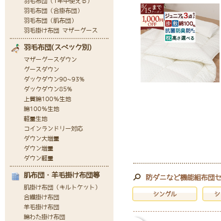
防ダニなど機能組布団
シングル
シ