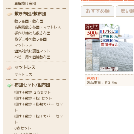
おすすめ順
安い
POINT!
製品重量：約2.7kg