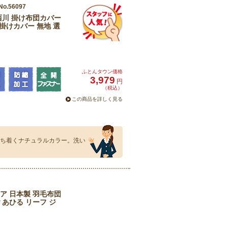
No.56097
西川 掛け布団カバー
 掛けカバー 無地 選
ふとんタウン価格
3,979
円
（税込）
この商品を詳しく見る
。心落ち着くナチュラルカラー。洗い
ア 日本製 羽毛布団
 あひる リーフ ジ