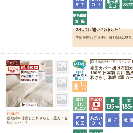
季節を問わずお使い頂ける綿100
西川 株式会社 / 西川リビング
布団カバー 掛け布団カ
100％ 日本製 西川 熟
和ざらし 和晒 2重 ガ
POINT!
熟成綿を使用した和ざらし二重ガーゼ
掛けカバー！