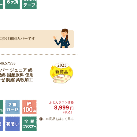
％に掛け布団カバーです
No.57553
バー ジュニア 綿
成綿 国産原料 使用
ーゼ 防縮 柔軟加工
ふとんタウン価格
8,999
円
（税込）
この商品を詳しく見る