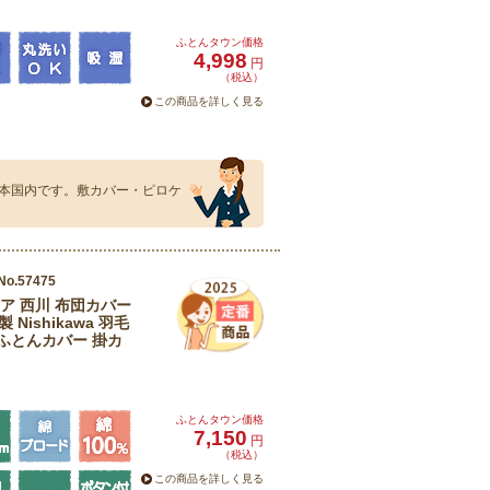
ふとんタウン価格
4,998
円
（税込）
この商品を詳しく見る
本国内です。敷カバー・ピロケ
No.57475
ア 西川 布団カバー
 Nishikawa 羽毛
m ふとんカバー 掛カ
ふとんタウン価格
7,150
円
（税込）
この商品を詳しく見る