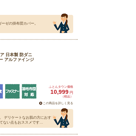
ガーゼの掛布団カバー。
ア 日本製 防ダニ
ー アルファインジ
ふとんタウン価格
10,999
円
（税込）
この商品を詳しく見る
。 デリケートなお肌の方におす
てない点もおススメです…