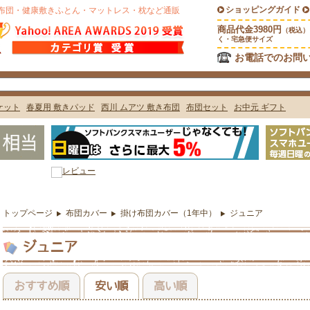
トップページ
布団カバー
掛け布団カバー（1年中）
ジュニア
ジュニア
おすすめ順
安い順
高い順