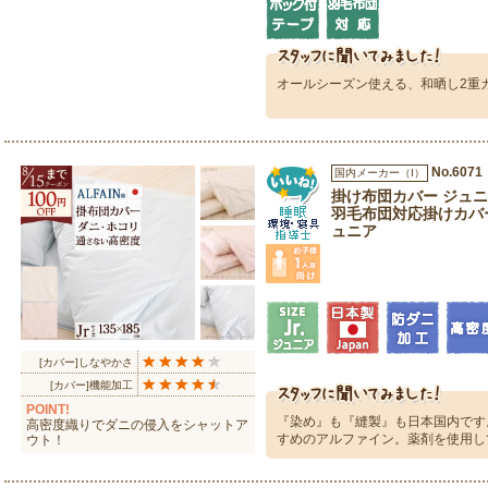
オールシーズン使える、和晒し2重
No.6071
国内メーカー（I）
掛け布団カバー ジュニ
羽毛布団対応掛けカバ
ュニア
[カバー]しなやかさ
[カバー]機能加工
POINT!
『染め』も『縫製』も日本国内です
高密度織りでダニの侵入をシャットア
すめのアルファイン。薬剤を使用し
ウト！