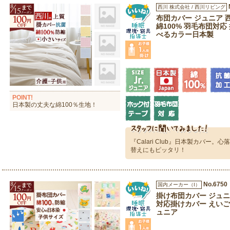
西川 株式会社 / 西川リビング
布団カバー ジュニア 
綿100% 羽毛布団対応
べるカラー日本製
POINT!
日本製の丈夫な綿100％生地！
『Calari Club』日本製カバー
替えにもピッタリ！
No.6750
国内メーカー（I）
掛け布団カバー ジュニ
対応掛けカバー えいご
ュニア