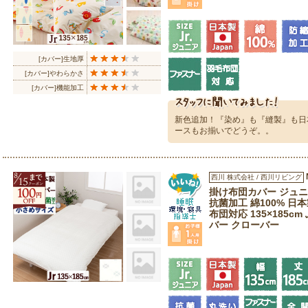
[カバー]生地厚
[カバー]やわらかさ
[カバー]機能加工
新色追加！『染め』も『縫製』も日
ースもお揃いでどうぞ。。
西川 株式会社 / 西川リビング
掛け布団カバー ジュニ
抗菌加工 綿100% 日本製
布団対応 135×185c
バー クローバー