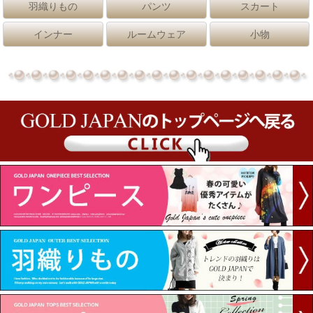
羽織りもの
パンツ
スカート
インナー
ルームウェア
小物
前ボタンティアードマキ...
ピンストライプフレアキ...
4,090円(税込)
6,190円(税込)