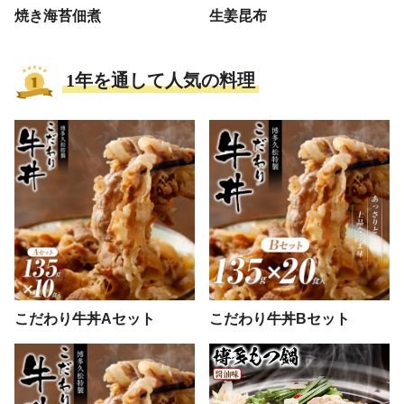
焼き海苔佃煮
生姜昆布
1年を通して人気の料理
こだわり牛丼Aセット
こだわり牛丼Bセット