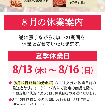
7
お食い初めセット
（切子）1kg