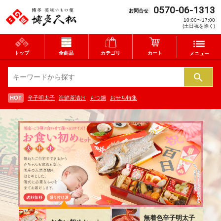
0570-06-1313
お問合せ
10:00〜17:00
(土日祝を除く)
トップ
全商品
カテゴリ
カート
メニュー
HOT
辛子明太子
海鮮茶漬け
もつ鍋
おせち特集
無着色辛子明太子