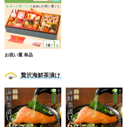
お祝い重 単品
贅沢海鮮茶漬け