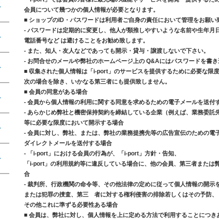
会員について幾つかの個人情報が必要となります。
■ ショップのID・パスワードは利用者ご自身の責任において管理をお願い
- パスワードは定期的に変更し、他人が類推しやすいような名前や生年月
電話番号など は避けることをお勧め致します。
- また、知人・友人などであっても開示・貸与・譲渡しないで下さい。
- お問合せのメールや弊社のホームページ上の Q&Aにはパスワードを書
■ 収集された個人情報は「i-port」のサービスを提供するために必要な
次の場合を除き、いかなる第三者にも提供致しません。
■ 会員の同意がある場合
- 会員から個人情報の利用に関する同意を求めるための電子メールを送付
- あらかじめ弊社と機密保持契約を締結している企業（例えば、業務委託
等に必要な限度において開示する場合
- 会員に対し、弊社、または、弊社の業務提携先等の広告宣伝のための電
ダイレクトメールを送付する場合
- 「i-port」における会員の行為が、「i-port」方針・告知、
「i-port」の利用規約等に違反している場合に、他の会員、第三者また
合
- 裁判所、行政機関の命令等、その他法律の定めに従って個人情報の開示
または犯罪の捜査、第三 者に対する権利侵害の排除若しくはその予防、
その他これに準ずる必要性ある場合
■ 会員は、弊社に対し、個人情報を上に定める方法で利用することにつき