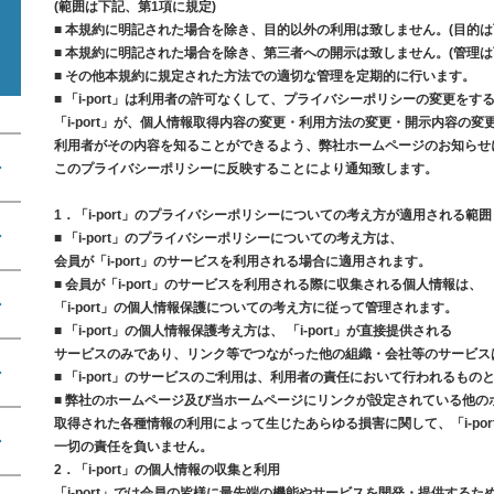
(範囲は下記、第1項に規定)
■ 本規約に明記された場合を除き、目的以外の利用は致しません。(目的は
■ 本規約に明記された場合を除き、第三者への開示は致しません。(管理は
■ その他本規約に規定された方法での適切な管理を定期的に行います。
■ 「i-port」は利用者の許可なくして、プライバシーポリシーの変更をす
「i-port」が、個人情報取得内容の変更・利用方法の変更・開示内容の変
利用者がその内容を知ることができるよう、弊社ホームページのお知らせ
このプライバシーポリシーに反映することにより通知致します。
1．「i-port」のプライバシーポリシーについての考え方が適用される範囲
■ 「i-port」のプライバシーポリシーについての考え方は、
会員が「i-port」のサービスを利用される場合に適用されます。
■ 会員が「i-port」のサービスを利用される際に収集される個人情報は、
「i-port」の個人情報保護についての考え方に従って管理されます。
■ 「i-port」の個人情報保護考え方は、 「i-port」が直接提供される
サービスのみであり、リンク等でつながった他の組織・会社等のサービス
■ 「i-port」のサービスのご利用は、利用者の責任において行われるもの
■ 弊社のホームページ及び当ホームページにリンクが設定されている他の
取得された各種情報の利用によって生じたあらゆる損害に関して、「i-por
一切の責任を負いません。
2．「i-port」の個人情報の収集と利用
「i-port」では会員の皆様に最先端の機能やサービスを開発・提供するた