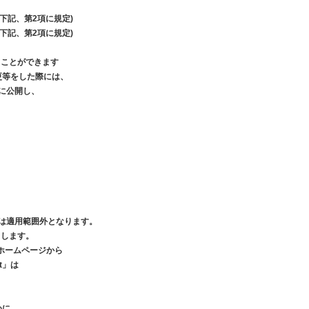
下記、第2項に規定)
下記、第2項に規定)
ることができます
更等をした際には、
に公開し、
は適用範囲外となります。
とします。
ホームページから
t」は
めに、