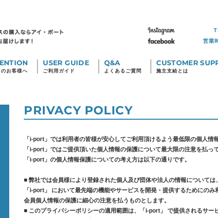
T
営業
ENTION
USER GUIDE
Q&A
CUSTOMER SUP
てのお客様へ
ご利用ガイド
よくあるご質問
施主支給とは
PRIVACY POLICY
「i-port」では利用者の皆様が安心してご利用頂けるよう最低限の個人
「i-port」ではご提供頂いた個人情報の保護について最大限の注意を払っ
「i-port」の個人情報保護についての考え方は以下の通りです。
■ 弊社では会員様により登録された個人及び団体や法人の情報については
「i-port」 において最先端の機能やサービスを開発・提供するためにのみ
会員個人情報の保護に細心の注意を払うものとします。
■ このプライバシーポリシーの適用範囲は、「i-port」 で提供されるサ