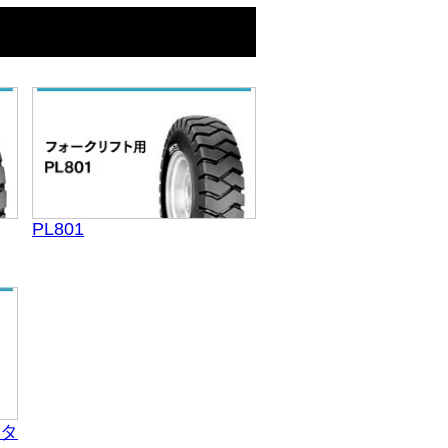
PL801
タ