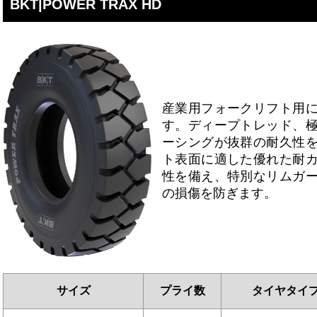
BKT|POWER TRAX HD
産業用フォークリフト用
す。ディープトレッド、
ーシングが抜群の耐久性
ト表面に適した優れた耐
性を備え、特別なリムガ
の損傷を防ぎます。
サイズ
プライ数
タイヤタイ