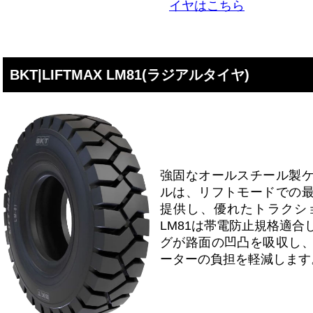
イヤはこちら
BKT|LIFTMAX LM81(ラジアルタイヤ)
強固なオールスチール製
ルは、リフトモードでの
提供し、優れたトラクショ
LM81は帯電防止規格適
グが路面の凹凸を吸収し
ーターの負担を軽減します