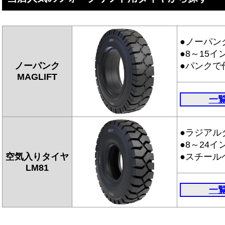
●ノーパン
●8～15イ
ノーパンク
●パンクで
MAGLIFT
一覧
●ラジアル
●8～24
空気入りタイヤ
●スチール
LM81
一覧