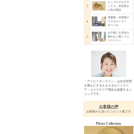
シンプルでもデラ
3
ックス。安定的な
人気の商品
洗面鏡・浴室鏡ク
4
リスタルミラー
オーバル
お子様にも安全な
5
割れない鏡リフェ
クスミラー
「アイビーオンライン」は生活空間
を豊かにするさまざまなインテリ
ア・エクステリア商品を提案するシ
ョップです。
お客様の声
お客様から頂いたコメント集です
Photo Collection