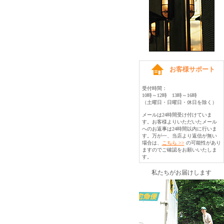
お客様サポート
受付時間：
10時～12時 13時～16時
（土曜日・日曜日・休日を除く）
メールは24時間受け付けていま
す。お客様よりいただいたメール
へのお返事は24時間以内に行いま
す。万が一、当店より返信が無い
場合は、
こちら >>
の可能性があり
ますのでご確認をお願いいたしま
す。
私たちがお届けします