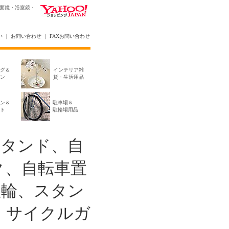
洗面鏡・浴室鏡・
い
｜
お問い合わせ
｜
FAXお問い合わせ
グ＆
インテリア雑
ン
貨・生活用品
ン＆
駐車場＆
ト
駐輪場用品
スタンド、自
ク、自転車置
駐輪、スタン
、サイクルガ