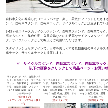
自転車文化の発達したヨーロッパでは、美しい景観にフィットしたさま
ンド、自転車スタンド、自転車ラック、サイクルラックが設置されてい
外観＋省スペースのサイクルスタンド、自転車スタンド、自転車ラック
宅はもちろん、集合住宅、公共設備などにお洒落なサイクルスタンド、
ク、サイクルラックとして幅広くご利用いただけます。
スタイリッシュなデザインで、日本を美しくする景観重視のサイクルス
車ラック、サイクルラックを提案します。
▽ サイクルスタンド、自転車スタンド、自転車ラック
以下の画像をクリックして商品ページ・お買い
サイクルスタンド、自転車スタ
ンド、自転車ラック、サイクル
サイクルスタンド、自転車スタ
サイクルスタンド、自転
ラック、自転車置き、自転車置
ンド、自転車ラック、サイクル
ンド、自転車ラック、サ
き場、自転車 駐輪、スタンド、
ラック、自転車置き、自転車置
ラック、自転車置き、自
バイク 物置 収納、屋外、サイ
き場、自転車 駐輪、スタンド、
き場、自転車 駐輪、スタ
クルガレージ
バイク 物置 収納、屋外、サイ
バイク 物置 収納、屋外
（埋設タイプ）
クルガレージ
クルガレージ
（ステンレス ヘアライン仕上
（壁付けタイプ）
（床固定タイプ）
げ）