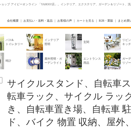
ョップ アイビーオンライン 「YAHOO!店」。インテリア、エクステリア、ガーデン＆リゾート、
会社概要
｜
お支払い・送料・返品
｜
お客様の声
｜
カートを見る
｜
B2B・業販
｜
まとめ買
バス&
インテリア
リビン
玄関
トイレタリー
照明
キッチ
屋外照明・ガ
エントランス
ガーデ
時計
ーデンライト
用品
リゾー
サイクルスタンド、自転車
転車ラック、サイクル ラッ
き、自転車置き場、自転車 
ド、バイク 物置 収納、屋外