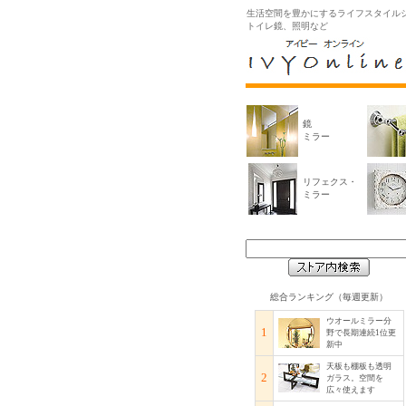
生活空間を豊かにするライフスタイルシ
トイレ鏡、照明など
鏡
ミラー
リフェクス・
ミラー
総合ランキング（毎週更新）
ウオールミラー分
1
野で長期連続1位更
新中
天板も棚板も透明
2
ガラス。空間を
広々使えます