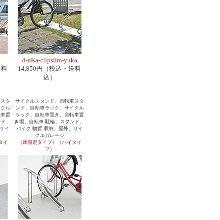
d-nKa-clipslim-yuka
送料
14,850円（税込・送料
込）
車スタ
サイクルスタンド、自転車スタ
イクル
ンド、自転車ラック、サイクル
転車置
ラック、自転車置き、自転車置
ンド、
き場、自転車 駐輪、スタンド、
、サイ
バイク 物置 収納、屋外、サイ
クルガレージ
タイ
（床固定タイプ）（ハイタイ
プ）