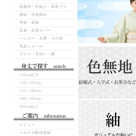
肌襦袢・衿除け・和装ブラ
腰紐・伊達締め
帯枕・前板
足袋・足袋カバー
ハンガー・文庫・その他
毛皮ショール
マスク・手拭い・晒
150cm以下
150～155cm
155～160cm
160～165cm
165cm以上
レビュー
メルマガ配信登録