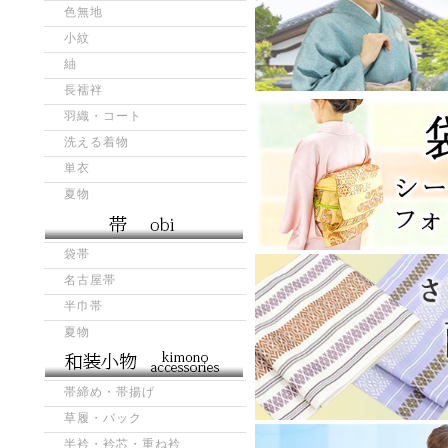
色無地
小紋
紬
長襦袢
羽織・コート
洗える着物
単衣
夏物
袋帯
名古屋帯
半巾帯
夏物
帯締め・帯揚げ
草履・バック
半衿・衿芯・重ね衿