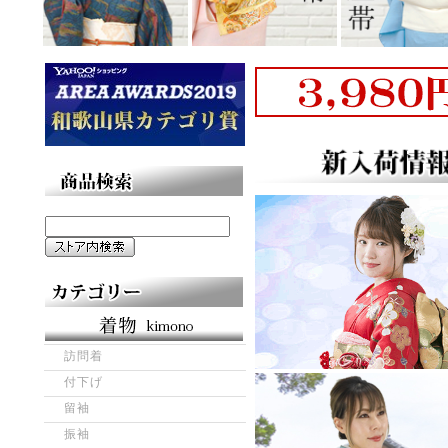
訪問着
付下げ
留袖
振袖