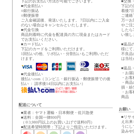
下記のお支払い方法が可能でございます。
■交換
■代金前払い
下記の
○銀行振込
着後7
○郵便振替
ご連絡
ご入金確認後、発送いたします。 7日以内にご入金
万一お
のない場合はキャンセルといたします。
やご注
■代金引換
したら
商品到着時に代金を配達員の方に現金またはカード
い致し
でお支払いください。
■カード払い
■返品
下記のカードをご利用いただけます。
様にて
1回払いの他、リボ払い・分割払いもご利用いただ
不良品
けます。
は当社
■返品
・お届
■代金後払い
・お客
後払い.com（コンビニ・銀行振込・郵便振替での後
・商品
払い ： 請求後14日以内にお支払い）
損・紛
・お客
商品
配送について
お願い
■業者：ヤマト運輸・日本郵便・佐川急便
■リサ
■送料：全国一律800円
え出来
（※3,980円以上のお買い上げで送料0円）
うにし
■配送希望時間帯：下記よりご指定いただけます。
染みや