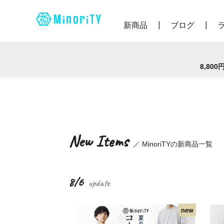
新商品
ブログ
8,80
New Items
／ MinoriTYの新商品一覧
8/6