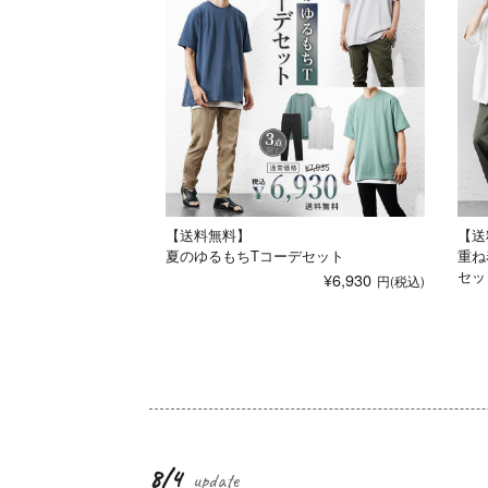
【送料無料】
【送
夏のゆるもちTコーデセット
重ね
セッ
¥6,930
8/4